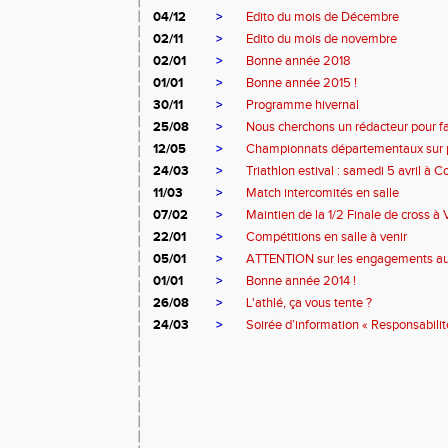
04/12
>
Edito du mois de Décembre
02/11
>
Edito du mois de novembre
02/01
>
Bonne année 2018
01/01
>
Bonne année 2015 !
30/11
>
Programme hivernal
25/08
>
Nous cherchons un rédacteur pour fai
12/05
>
Championnats départementaux sur 
24/03
>
Triathlon estival : samedi 5 avril à 
11/03
>
Match intercomités en salle
07/02
>
Maintien de la 1/2 Finale de cross à 
22/01
>
Compétitions en salle à venir
05/01
>
ATTENTION sur les engagements a
01/01
>
Bonne année 2014 !
26/08
>
L'athlé, ça vous tente ?
24/03
>
Soirée d’information « Responsabilité