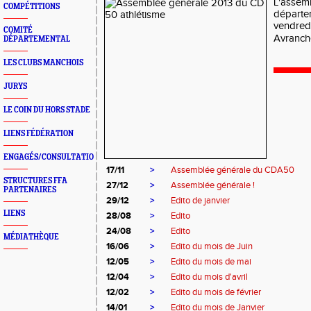
L'assem
COMPÉTITIONS
départem
vendred
COMITÉ
Avranche
DÉPARTEMENTAL
LES CLUBS MANCHOIS
JURYS
LE COIN DU HORS STADE
LIENS FÉDÉRATION
ENGAGÉS/CONSULTATION
17/11
>
Assemblée générale du CDA50
STRUCTURES FFA
27/12
>
Assemblée générale !
PARTENAIRES
29/12
>
Edito de janvier
LIENS
28/08
>
Edito
24/08
>
Edito
MÉDIATHÈQUE
16/06
>
Edito du mois de Juin
12/05
>
Edito du mois de mai
12/04
>
Edito du mois d'avril
12/02
>
Edito du mois de février
14/01
>
Edito du mois de Janvier