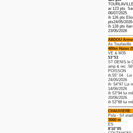
TOURLAVILLE 
ar:123 pts S
06/07/2025
ih 126 pts El
pts
24/05/202
ih 128 pts Ila
23/05/2026
---------------------
ABDOU Arme
As Tourlaville
400m Haies (
VE & M35
53''53
ST DENIS le 
amp & rec
:56
POISSON
ih:55" 04 Lui
24/05/2026
ih: 54"97 Lui 
14/06/2026
ih 53"94 lui m
20/06/2026
ih 53"88 lui 
---------------------
CHAUVIERE 
P
sla - S/l stad
3000 m
ES
8'10"05