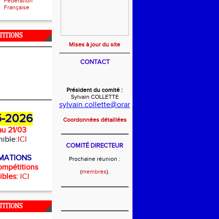
Fédération
Française
TITIONS
Mises à jour du site
CONTACT
Président du comité :
Sylvain COLLETTE
sylvain.collette@orange.fr
-2026
Coordonnées détaillées
u 21/03
_______________________
nible:
ICI
COMITÉ DIRECTEUR
MATIONS
Prochaine réunion :
ompétitions
(
membres
).
ibles:
ICI
_______________________
TITIONS
_______________________