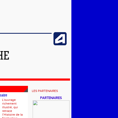
HE
LES PARTENAIRES
naire
PARTENAIRES
L'ouvrage
richement
illustré, qui
retrace
l’Histoire de la