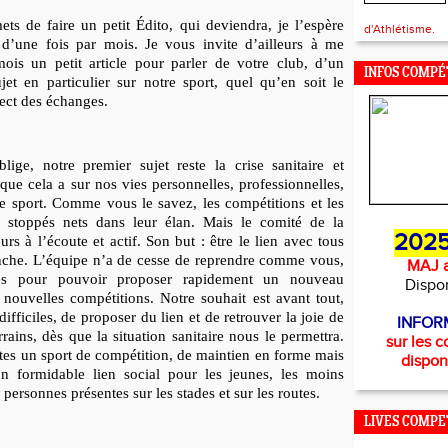
ts de faire un petit Édito, qui deviendra, je l’espère
d'Athlétisme.
 d’une fois par mois. Je vous invite d’ailleurs à me
ois un petit article pour parler de votre club, d’un
INFOS COMPÉ
jet en particulier sur notre sport, quel qu’en soit le
ect des échanges.
blige, notre premier sujet reste la crise sanitaire et
que cela a sur nos vies personnelles, professionnelles,
tre sport. Comme vous le savez, les compétitions et les
t stoppés nets dans leur élan. Mais le comité de la
2025
rs à l’écoute et actif. Son but : être le lien avec tous
nche. L’équipe n’a de cesse de reprendre comme vous,
MAJ a
ités pour pouvoir proposer rapidement un nouveau
Dispo
 nouvelles compétitions. Notre souhait est avant tout,
fficiles, de proposer du lien et de retrouver la joie de
INFOR
rrains, dès que la situation sanitaire nous le permettra.
sur les c
rtes un sport de compétition, de maintien en forme mais
dispon
un formidable lien social pour les jeunes, les moins
s personnes présentes sur les stades et sur les routes.
LIVES COMPE