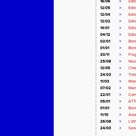
16/06
>
Edit
12/05
>
Edit
12/04
>
Edit
12/02
>
Edit
14/01
>
Edit
04/12
>
Edit
02/01
>
Bon
01/01
>
Bonn
30/11
>
Pro
25/08
>
Nous
12/05
>
Cham
24/03
>
Tria
11/03
>
Matc
07/02
>
Main
22/01
>
Comp
05/01
>
ATT
01/01
>
Bonn
11/10
>
Asse
26/08
>
L'at
24/03
>
Soir