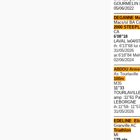
GOURMELIN R
05/06/2022
---------------------
DEGANNE Ma
Macs/sl BA C
2000 STEEPL
CA
6'08"18
LAVAL le04/0
ih: 6'13"68 lu
31/05/2026
ar:6'18"84 Me
02/06/2024
---------------------
ABDOU Arme
As Tourlaville
100m
M35
11"33
TOURLAVILLE 
amp :11"61 Pa
LEBORGNE 1
ih:11"59- 11"5
31/05/2026
---------------------
EDELINE Elio
Granville AC
Triathlon
MI
129 pts