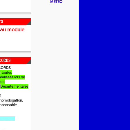
METEO
TS
 au module
CORDS
CORDS
r toutes
éalisées lors de
hors
Départementales
é
e homologation.
sponsable
-------------
------