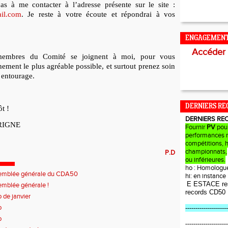
as à me contacter à l’adresse présente sur le site :
il.com
. Je reste à votre écoute et répondrai à vos
ENGAGEMEN
Accéder
membres du Comité se joignent à moi, pour vous
nement le plus agréable possible, et surtout prenez soin
 entourage.
DERNIERS RE
ôt !
DERNIERS RE
RIGNE
Fournir
PV
pou
performances r
compétitions, 
championnats,
P.D
ou inférieures.
ho : Homologu
emblée générale du CDA50
hi: en instanc
E ESTACE re
mblée générale !
records CD50
o de janvier
o
---------------------
o
---------------------