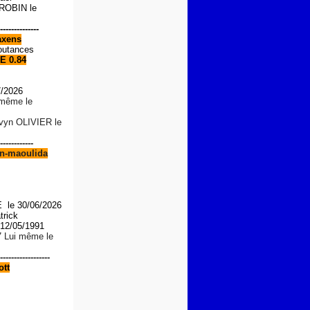
OBIN le
--------------
xens
outances
E 0.84
7/2026
i même le
lvyn OLIVIER le
------------
n-maoulida
le 30/06/2026
trick
2/05/1991
7 Lui même le
------------------
tt