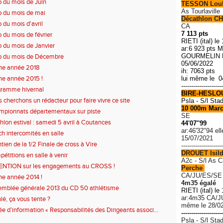
o du mois de Juin
TESSON Lou
As Tourlaville
o du mois de mai
Décathlon CH
o du mois d'avril
CA
7 113 pts
o du mois de février
RIETI (ital) le
o du mois de Janvier
ar:6 923 pts M
GOURMELIN R
o du mois de Décembre
05/06/2022
ne année 2018
ih: 7063 pts
e année 2015 !
lui même le 0
---------------------
gramme hivernal
BIRE-HESLO
 cherchons un rédacteur pour faire vivre ce site
Psla - S/l Sta
10 000m Mar
pionnats départementaux sur piste
SE
thlon estival : samedi 5 avril à Coutances
44'07''99
ar:46'32"94 el
h intercomités en salle
15/07/2021
tien de la 1/2 Finale de cross à Vire
---------------------
DROUET Isil
étitions en salle à venir
A2c - S/l As 
ENTION sur les engagements au CROSS !
Perche
CA/JU/ES/SE
e année 2014 !
4m35 égalé
mblée générale 2013 du CD 50 athlétisme
RIETI (ital) le
ar:4m35 C
A/J
hlé, ça vous tente ?
même le 28/0
ée d’information « Responsabilités des Dirigeants associ...
---------------------
Psla - S/l Sta