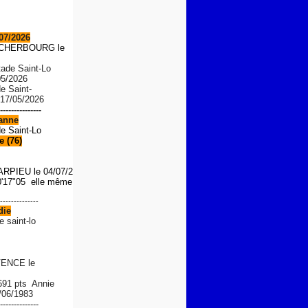
07/2026
S CHERBOURG le
tade Saint-Lo
05/2026
de Saint-
 17/05/2026
---------------
anne
de Saint-Lo
 (76)
ARPIEU
le 04/07/2026
'17"05 elle même le 01/08/
--------------
die
e saint-lo
ENCE le
 691 pts Annie
/06/1983
--------------