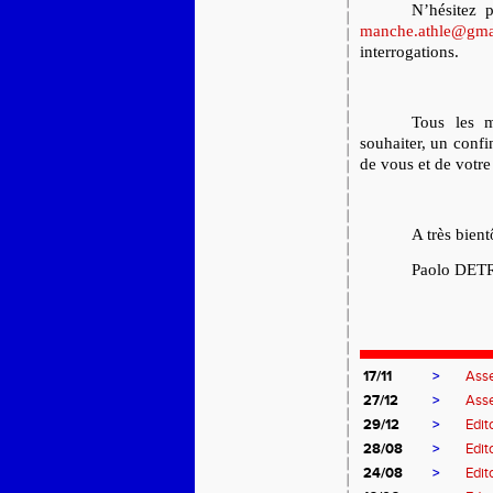
N’hésitez p
manche.athle@gma
interrogations.
Tous les 
souhaiter, un confi
de vous et de votre
A très bient
Paolo DET
17/11
>
Ass
27/12
>
Asse
29/12
>
Edit
28/08
>
Edit
24/08
>
Edit