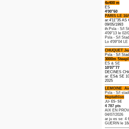
4x400 m
ES
4'00"60
PARIS LE 16/
ar:4'11"35 A
09/05/1993
ih:
Psla - S/l S
4'09"13 le 02/
Psla - S/l Sta
Lo
4'09"04 LE
---------------------
CHUQUET Je
Psla - S/l Sta
3000m Steeple
ES & SE
10'07''77
DECINES CH
ar: ES& SE 10
2025
---------------------
LEMOINE Ai
P
sla - S/l stad
Heptathlon
JU- ES- SE
4 787 pts
AIX EN PROV
04/07/2026
ar ju es se: 4
GUERIN le 18
---------------------