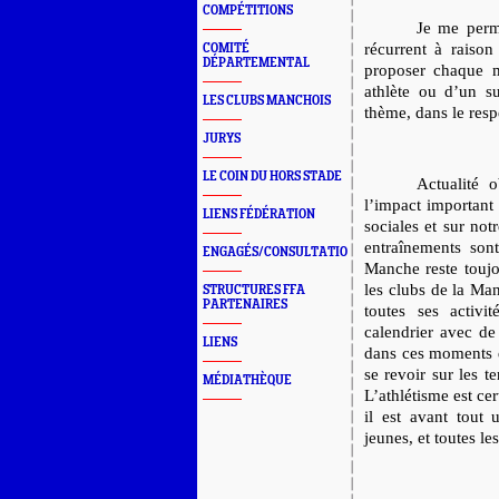
COMPÉTITIONS
Je me perme
récurrent à raison
COMITÉ
DÉPARTEMENTAL
proposer chaque m
athlète ou d’un su
LES CLUBS MANCHOIS
thème, dans le resp
JURYS
LE COIN DU HORS STADE
Actualité o
l’impact important 
LIENS FÉDÉRATION
sociales et sur no
entraînements son
ENGAGÉS/CONSULTATION
Manche reste toujou
les clubs de la Ma
STRUCTURES FFA
PARTENAIRES
toutes ses activ
calendrier avec de
LIENS
dans ces moments di
se revoir sur les te
MÉDIATHÈQUE
L’athlétisme est ce
il est avant tout 
jeunes, et toutes le