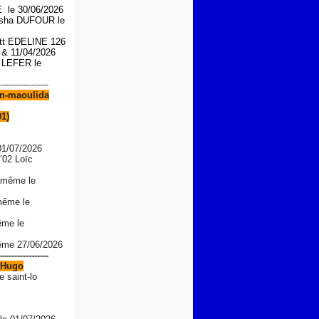
le 30/06/2026
asha DUFOUR le
iott EDELINE 126
6 &
11/04/2026
n LEFER le
-----------------
n-maoulida
91)
01/07/2026
"02 Loïc
 même le
même le
ême le
même 27/06/2026
-----------------
Hugo
e saint-lo