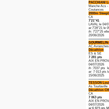
PACCHIANI 
Manche Acs - 
Coutances
2000m Steeple
CA
7'21''41
LAVAL le 04/0
ar:7'28"21 le 
ih: 7'27"25 el
20/06/2026
---------------------
GOURMELIN-
AC Avranches
Décathlon
ES & SE
7 281 pts
AIX EN PROV
04/07/2026
ih :7037 pts l
ar: 7 013 pts 
15/06/2025
---------------------
TESSON Lou
As Tourlaville
Décathlon CH
CA
7 063 pts
AIX EN PROV
04/07/2026
ar:6 923 pts M