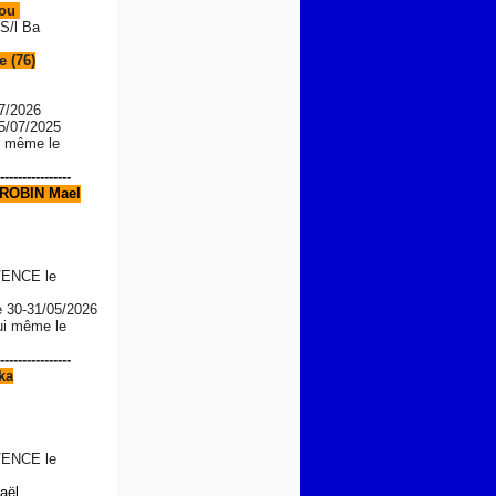
Lou
S/l Ba
 (76)
7/2026
05/07/2025
le même le
----------------
ROBIN Mael
ENCE le
e
30-31/05/2026
lui même le
----------------
ka
ENCE le
aël