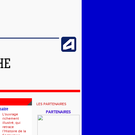
HE
LES PARTENAIRES
naire
PARTENAIRES
L'ouvrage
richement
illustré, qui
retrace
l’Histoire de la