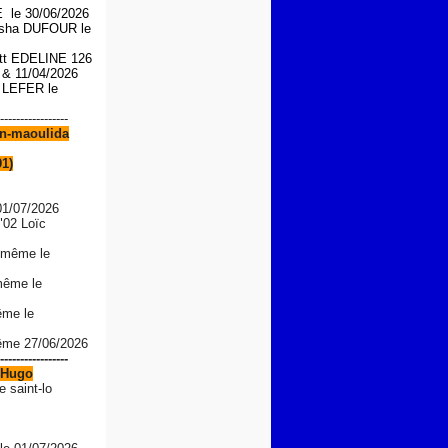
le 30/06/2026
asha DUFOUR le
iott EDELINE 126
6 &
11/04/2026
n LEFER le
-----------------
n-maoulida
91)
01/07/2026
"02 Loïc
 même le
même le
ême le
même 27/06/2026
-----------------
Hugo
e saint-lo