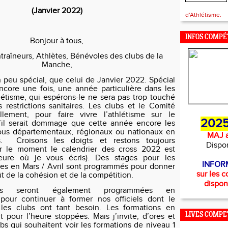
(Janvier 2022)
d'Athlétisme.
INFOS COMPÉ
Bonjour à tous,
ntraîneurs, Athlètes, Bénévoles des clubs de la
Manche,
n peu spécial, que celui de Janvier 2022. Spécial
ncore une fois, une année particulière dans les
hlétisme, qui espérons-le ne sera pas trop touché
s restrictions sanitaires. Les clubs et le Comité
ellement, pour faire vivre l’athlétisme sur le
2025
’il serait dommage que cette année encore les
ous départementaux, régionaux ou nationaux en
MAJ a
.
Croisons les doigts et restons toujours
Dispo
ur le moment le calendrier des cross 2022 est
eure où je vous écris). Des stages pour les
INFOR
es en Mars / Avril sont programmés pour donner
sur les c
t de la cohésion et de la compétition.
dispon
ons seront également programmées en
 pour continuer à former nos officiels dont le
les clubs ont tant besoin. Les formations en
LIVES COMPE
t pour l’heure stoppées. Mais j’invite, d’ores et
ubs qui souhaitent voir les formations de niveau 1