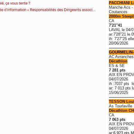
PACCHIANI 
hlé, ça vous tente ?
Manche Acs - 
ée d’information « Responsabilités des Dirigeants associ...
Coutances
2000m Steeple
CA
7'21''41
LAVAL le 04/0
ar:7'28"21 le 
ih: 7'27"25 el
20/06/2026
---------------------
GOURMELIN-
AC Avranches
Décathlon
ES & SE
7 281 pts
AIX EN PROV
04/07/2026
ih :7037 pts l
ar: 7 013 pts 
15/06/2025
---------------------
TESSON Lou
As Tourlaville
Décathlon CH
CA
7 063 pts
AIX EN PROV
04/07/2026
ar:6 923 pts M