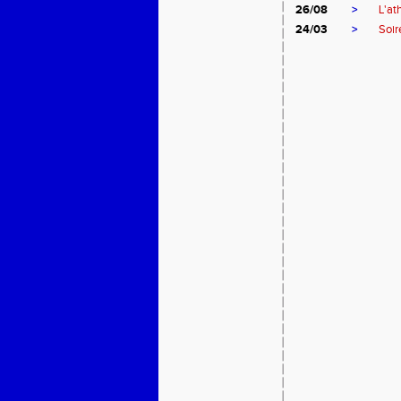
26/08
>
L'at
24/03
>
Soir