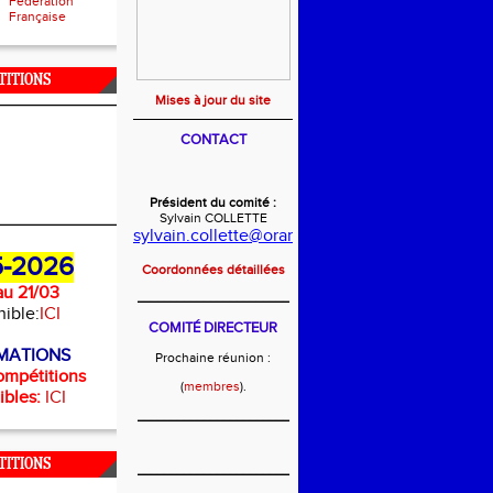
Fédération
Française
TITIONS
Mises à jour du site
CONTACT
Président du comité :
Sylvain COLLETTE
sylvain.collette@orange.fr
-2026
Coordonnées détaillées
u 21/03
_______________________
nible:
ICI
COMITÉ DIRECTEUR
MATIONS
Prochaine réunion :
ompétitions
(
membres
).
ibles:
ICI
_______________________
TITIONS
_______________________