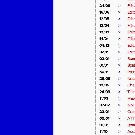
24/08
>
Edit
16/06
>
Edit
12/05
>
Edit
12/04
>
Edit
12/02
>
Edit
14/01
>
Edit
04/12
>
Edit
02/11
>
Edit
02/01
>
Bon
01/01
>
Bonn
30/11
>
Pro
25/08
>
Nous
12/05
>
Cham
24/03
>
Tria
11/03
>
Matc
07/02
>
Main
22/01
>
Comp
05/01
>
ATT
01/01
>
Bonn
11/10
>
Asse