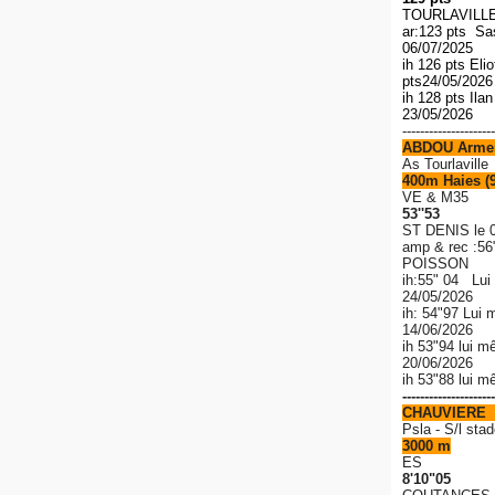
TOURLAVILLE 
ar:123 pts S
06/07/2025
ih 126 pts El
pts
24/05/202
ih 128 pts Ila
23/05/2026
---------------------
ABDOU Arme
As Tourlaville
400m Haies (
VE & M35
53''53
ST DENIS le 
amp & rec
:56
POISSON
ih:55" 04 Lui
24/05/2026
ih: 54"97 Lui 
14/06/2026
ih 53"94 lui m
20/06/2026
ih 53"88 lui 
---------------------
CHAUVIERE 
P
sla - S/l stad
3000 m
ES
8'10"05