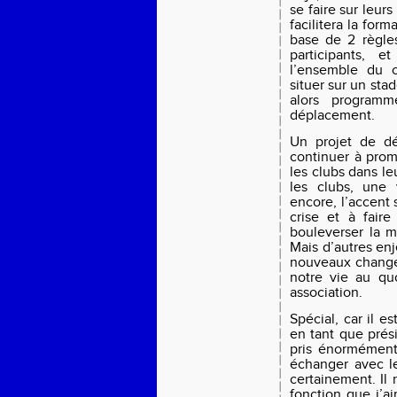
se faire sur leur
facilitera la form
base de 2 règles
participants, 
l’ensemble du c
situer sur un sta
alors program
déplacement.
Un projet de d
continuer à prom
les clubs dans l
les clubs, une 
encore, l’accent 
crise et à fair
bouleverser la 
Mais d’autres en
nouveaux changem
notre vie au qu
association.
Spécial, car il e
en tant que prés
pris énormément 
échanger avec les
certainement. Il
fonction que j’ai