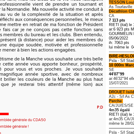
TESSON Lou
professionnelle vient de prendre un tournant et
As Tourlaville
r la Normandie. Ma nouvelle activité me conduit à
Décathlon CH
 au vu de la complexité de la situation et après
CA
éfléchi aux conséquences personnelles, le mieux
7 113 pts
 me mettre en retrait de ma fonction de Président
RIETI (ital) le
 fais car je ne conçois pas cette fonction sans
ar:6 923 pts M
GOURMELIN R
es membres du bureau et les clubs. Bien entendu,
05/06/2022
s présent (à distance) pour aider les membres du
ih: 7063 pts
 une équipe soudée, motivée et professionnelle
lui même le 0
e mener à bien les actions engagées.
---------------------
BIRE-HESLO
étisme de la Manche vous souhaite une très belle
Psla - S/l Sta
 cette année vous apporte bonheur, prospérité,
10 000m Mar
 pour vous et vos proches. Je vous souhaite
SE
magnifique année sportive, avec de nombreux
44'07''99
ar:46'32"94 el
nt briller les couleurs de la Manche au plus haut
15/07/2021
 que je resterai très attentif (même loin) aux
---------------------
DROUET Isil
A2c - S/l As 
Perche
CA/JU/ES/SE
P.D
4m35 égalé
RIETI (ital) le
ar:4m35 C
A/J
emblée générale du CDA50
même le 28/0
mblée générale !
---------------------
Psla - S/l Sta
o