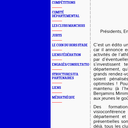
COMPÉTITIONS
COMITÉ
DÉPARTEMENTAL
LES CLUBS MANCHOIS
Présidents, E
JURYS
C’est un édito u
LE COIN DU HORS STADE
car il annonce e
activités de l’at
LIENS FÉDÉRATION
par d’éventuelle
s’investissent t
ENGAGÉS/CONSULTATION
département, qu
grands rendez-v
STRUCTURES FFA
PARTENAIRES
soient pénalisés
optimistes ! Po
LIENS
maintenu (à l’h
Benjamins Minim
MÉDIATHÈQUE
aux jeunes le goû
Des formati
visioconférence
département et 
présentielles son
déjà, tous les cl