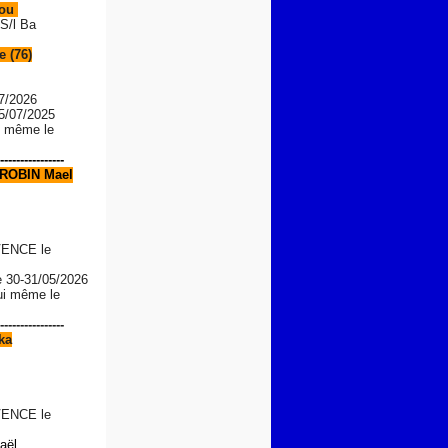
Lou
S/l Ba
 (76)
7/2026
05/07/2025
le même le
----------------
ROBIN Mael
ENCE le
e
30-31/05/2026
lui même le
----------------
ka
ENCE le
aël