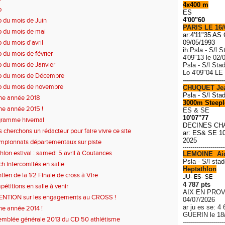
4x400 m
o
ES
4'00"60
o du mois de Juin
PARIS LE 16/
o du mois de mai
ar:4'11"35 A
o du mois d'avril
09/05/1993
ih:
Psla - S/l S
o du mois de février
4'09"13 le 02/
o du mois de Janvier
Psla - S/l Sta
Lo
4'09"04 LE
o du mois de Décembre
---------------------
o du mois de novembre
CHUQUET Je
Psla - S/l Sta
ne année 2018
3000m Steeple
e année 2015 !
ES & SE
10'07''77
gramme hivernal
DECINES CH
 cherchons un rédacteur pour faire vivre ce site
ar: ES& SE 10
2025
pionnats départementaux sur piste
---------------------
thlon estival : samedi 5 avril à Coutances
LEMOINE Ai
P
sla - S/l stad
h intercomités en salle
Heptathlon
tien de la 1/2 Finale de cross à Vire
JU- ES- SE
4 787 pts
étitions en salle à venir
AIX EN PROV
ENTION sur les engagements au CROSS !
04/07/2026
ar ju es se: 4
e année 2014 !
GUERIN le 18
mblée générale 2013 du CD 50 athlétisme
---------------------