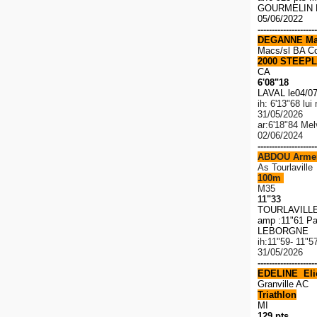
GOURMELIN R
05/06/2022
---------------------
DEGANNE Ma
Macs/sl BA C
2000 STEEPL
CA
6'08"18
LAVAL le04/0
ih: 6'13"68 lu
31/05/2026
ar:6'18"84 Me
02/06/2024
---------------------
ABDOU Arme
As Tourlaville
100m
M35
11"33
TOURLAVILLE 
amp :11"61 Pa
LEBORGNE 1
ih:11"59- 11"5
31/05/2026
---------------------
EDELINE Elio
Granville AC
Triathlon
MI
129 pts