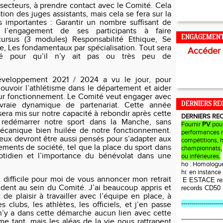
s secteurs, à prendre contact avec le Comité. Cela
ation des juges assistants, mais cela se fera sur la
 importantes : Garantir un nombre suffisant de
et l’engagement de ses participants à faire
ENGAGEMEN
ursus (3 modules) Responsabilité Ethique, Se
de, Les fondamentaux par spécialisation. Tout sera
Accéder
mé pour qu’il n’y ait pas ou très peu de
éveloppement 2021 / 2024 a vu le jour, pour
ouvoir l’athlétisme dans le département et aider
eur fonctionnement. Le Comité veut engager avec
vraie dynamique de partenariat. Cette année
DERNIERS RE
sera mis sur notre capacité à rebondir après cette
DERNIERS RE
e redémarrer notre sport dans la Manche, sans
Fournir
PV
pou
mécanique bien huilée de notre fonctionnement.
performances r
jeux devront être aussi pensés pour s’adapter aux
compétitions, 
ents de société, tel que la place du sport dans
championnats,
otidien et l’importance du bénévolat dans une
ou inférieures.
ho : Homologu
hi: en instanc
st difficile pour moi de vous annoncer mon retrait
E ESTACE re
ident au sein du Comité. J’ai beaucoup appris et
records CD50
de plaisir à travailler avec l’équipe en place, à
---------------------
 clubs, les athlètes, les officiels, et j’en passe
 n’y a dans cette démarche aucun lien avec cette
---------------------
me tant, mais les aléas de la vie nous rattrapent