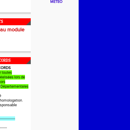
METEO
TS
 au module
CORDS
CORDS
r toutes
éalisées lors de
hors
Départementales
é
e homologation.
sponsable
-------------
------