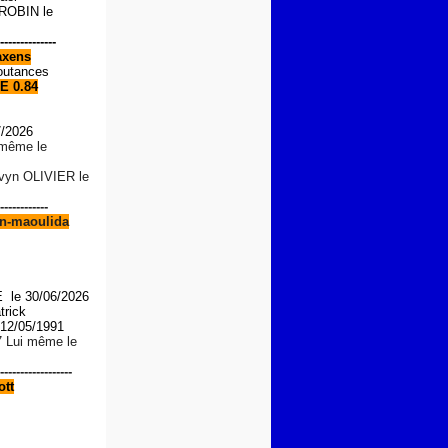
OBIN le
--------------
xens
outances
E 0.84
7/2026
i même le
lvyn OLIVIER le
------------
n-maoulida
le 30/06/2026
trick
2/05/1991
7 Lui même le
------------------
tt