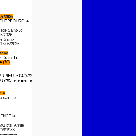
07/2026
S CHERBOURG le
tade Saint-Lo
05/2026
de Saint-
 17/05/2026
---------------
anne
de Saint-Lo
 (76)
ARPIEU
le 04/07/2026
'17"05 elle même le 01/08/
--------------
die
e saint-lo
ENCE le
 691 pts Annie
/06/1983
--------------