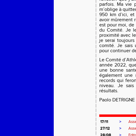
parfois. Ma vie 
m’oblige à quitte
950 km d’ici, et
avoir mûrement r
est pour moi, de
du Comité. Je le
proximité avec l
je serai toujour
comité. Je sais
pour continuer d
Le Comité d’Athl
année 2022, que
une bonne santé
également une 
records qui fero
niveau. Je sais
résultats.
Paolo DETRIGNE
17/11
>
Ass
27/12
>
Asse
28/08
>
Edit