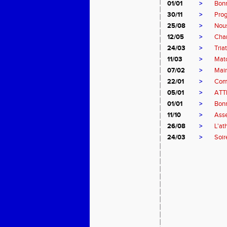
01/01
>
Bonn
30/11
>
Pro
25/08
>
Nous
12/05
>
Cham
24/03
>
Tria
11/03
>
Matc
07/02
>
Main
22/01
>
Comp
05/01
>
ATT
01/01
>
Bonn
11/10
>
Asse
26/08
>
L'at
24/03
>
Soir