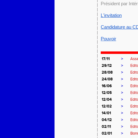
Président par Int
L'invitation
Candidature au C
Pouvoir
17/11
>
Ass
29/12
>
Edit
28/08
>
Edit
24/08
>
Edit
16/06
>
Edit
12/05
>
Edit
12/04
>
Edit
12/02
>
Edit
14/01
>
Edit
04/12
>
Edit
02/11
>
Edit
02/01
>
Bon