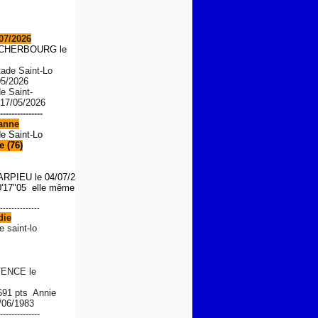
07/2026
S CHERBOURG le
tade Saint-Lo
05/2026
de Saint-
 17/05/2026
---------------
anne
de Saint-Lo
 (76)
ARPIEU
le 04/07/2026
'17"05 elle même le 01/08/
--------------
die
e saint-lo
ENCE le
 691 pts Annie
/06/1983
--------------