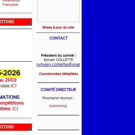
Fédération
Française
TITIONS
Mises à jour du site
CONTACT
Président du comité :
Sylvain COLLETTE
sylvain.collette@orange.fr
-2026
Coordonnées détaillées
u 21/03
_______________________
nible:
ICI
COMITÉ DIRECTEUR
MATIONS
Prochaine réunion :
ompétitions
(
membres
).
ibles:
ICI
_______________________
TITIONS
_______________________