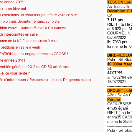
e année 2015 !
TESSON Lou
As Tourlaville
gramme hivernal
Décathlon CH
 cherchons un rédacteur pour faire vivre ce site
CA
7 113 pts
pionnats départementaux sur piste
RIETI (ital) le
thlon estival : samedi 5 avril à Coutances
ar:6 923 pts M
GOURMELIN R
h intercomités en salle
05/06/2022
tien de la 1/2 Finale de cross à Vire
ih: 7063 pts
lui même le 0
étitions en salle à venir
---------------------
ENTION sur les engagements au CROSS !
BIRE-HESLO
Psla - S/l Sta
e année 2014 !
10 000m Mar
mblée générale 2013 du CD 50 athlétisme
SE
44'07''99
hlé, ça vous tente ?
ar:46'32"94 el
ée d’information « Responsabilités des Dirigeants associ...
15/07/2021
---------------------
DROUET Isil
A2c - S/l As 
Perche
CA/JU/ES/SE
4m35 égalé
RIETI (ital) le
ar:4m35 C
A/J
même le 28/0
---------------------
Psla - S/l Sta