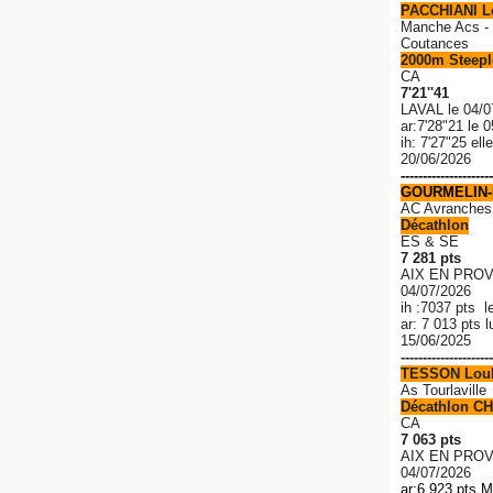
PACCHIANI 
Manche Acs - 
Coutances
2000m Steeple
CA
7'21''41
LAVAL le 04/0
ar:7'28"21 le 
ih: 7'27"25 el
20/06/2026
---------------------
GOURMELIN-
AC Avranches
Décathlon
ES & SE
7 281 pts
AIX EN PROV
04/07/2026
ih :7037 pts l
ar: 7 013 pts 
15/06/2025
---------------------
TESSON Lou
As Tourlaville
Décathlon CH
CA
7 063 pts
AIX EN PROV
04/07/2026
ar:6 923 pts M