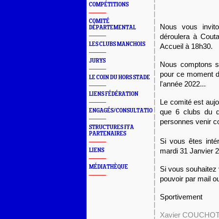
COMPÉTITIONS
COMITÉ
Nous vous invit
DÉPARTEMENTAL
déroulera à Couta
LES CLUBS MANCHOIS
Accueil à 18h30.
JURYS
Nous comptons su
pour ce moment de 
LE COIN DU HORS STADE
l'année 2022... 
LIENS FÉDÉRATION
Le comité est aujo
ENGAGÉS/CONSULTATION
que 6 clubs du d
personnes venir co
STRUCTURES FFA
PARTENAIRES
Si vous êtes inté
LIENS
mardi 31 Janvier 2
MÉDIATHÈQUE
Si vous souhaitez 
pouvoir par mail ou
Sportivement
Xavier COUCHO