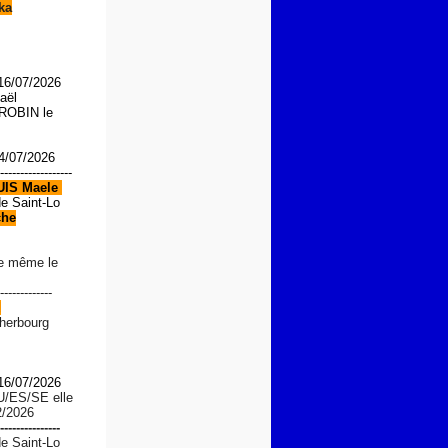
ka
 16/07/2026
aël
OBIN le
4/07/2026
------------------
UIS
Maele
de Saint-Lo
che
le même le
-------------
d
Cherbourg
 16/07/2026
U/ES/SE
elle
2/2026
---------------
de Saint-Lo