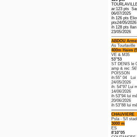
TOURLAVILLE 
ar:123 pts S
06/07/2025
ih 126 pts El
pts
24/05/202
ih 128 pts Ila
23/05/2026
---------------------
ABDOU Arme
As Tourlaville
400m Haies (
VE & M35
53''53
ST DENIS le 
amp & rec
:56
POISSON
ih:55" 04 Lui
24/05/2026
ih: 54"97 Lui 
14/06/2026
ih 53"94 lui m
20/06/2026
ih 53"88 lui 
---------------------
CHAUVIERE 
P
sla - S/l stad
3000 m
ES
8'10"05