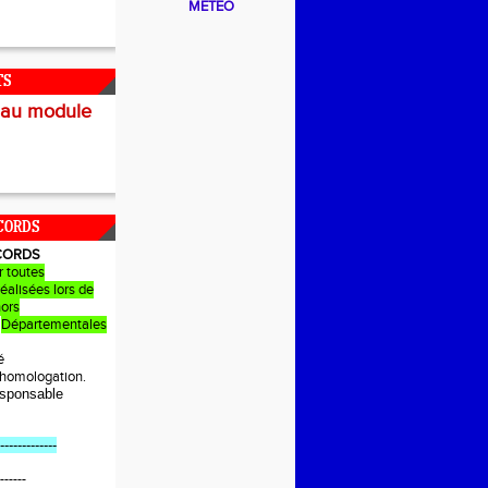
METEO
TS
 au module
CORDS
CORDS
r toutes
éalisées lors de
hors
Départementales
é
e homologation.
sponsable
-------------
------