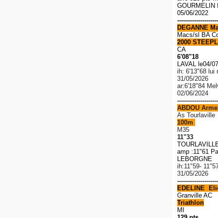
GOURMELIN R
05/06/2022
---------------------
DEGANNE Ma
Macs/sl BA C
2000 STEEPL
CA
6'08"18
LAVAL le04/0
ih: 6'13"68 lu
31/05/2026
ar:6'18"84 Me
02/06/2024
---------------------
ABDOU Arme
As Tourlaville
100m
M35
11"33
TOURLAVILLE 
amp :11"61 Pa
LEBORGNE 1
ih:11"59- 11"5
31/05/2026
---------------------
EDELINE Elio
Granville AC
Triathlon
MI
129 pts