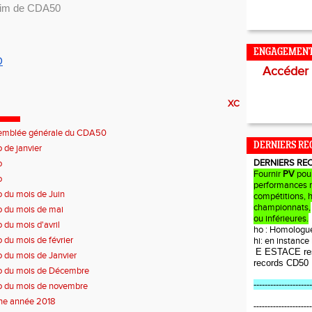
érim de CDA50
ENGAGEMEN
D
Accéder
XC
emblée générale du CDA50
DERNIERS RE
o de janvier
DERNIERS RE
o
Fournir
PV
pou
o
performances r
o du mois de Juin
compétitions, 
championnats,
o du mois de mai
ou inférieures.
o du mois d'avril
ho : Homologu
o du mois de février
hi: en instanc
E ESTACE re
o du mois de Janvier
records CD50
o du mois de Décembre
---------------------
o du mois de novembre
ne année 2018
---------------------