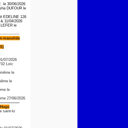
le 30/06/2026
asha DUFOUR le
iott EDELINE 126
6 &
11/04/2026
n LEFER le
-----------------
n-maoulida
91)
01/07/2026
"02 Loïc
 même le
même le
ême le
même 27/06/2026
-----------------
Hugo
e saint-lo