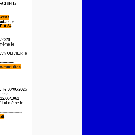
OBIN le
--------------
xens
outances
E 0.84
7/2026
i même le
lvyn OLIVIER le
------------
n-maoulida
le 30/06/2026
trick
2/05/1991
7 Lui même le
------------------
tt