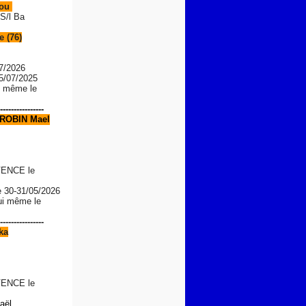
Lou
S/l Ba
 (76)
7/2026
05/07/2025
le même le
----------------
ROBIN Mael
ENCE le
e
30-31/05/2026
lui même le
----------------
ka
ENCE le
aël