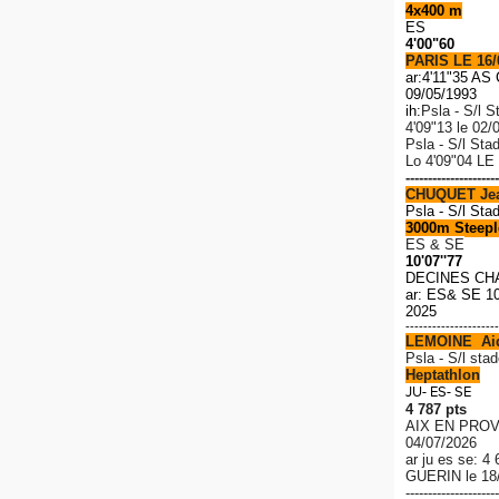
4x400 m
ES
4'00"60
PARIS LE 16/
ar:4'11"35 A
09/05/1993
ih:
Psla - S/l S
4'09"13 le 02/
Psla - S/l Sta
Lo
4'09"04 LE
---------------------
CHUQUET Je
Psla - S/l Sta
3000m Steeple
ES & SE
10'07''77
DECINES CH
ar: ES& SE 10
2025
---------------------
LEMOINE Ai
P
sla - S/l stad
Heptathlon
JU- ES- SE
4 787 pts
AIX EN PROV
04/07/2026
ar ju es se: 4
GUERIN le 18
---------------------