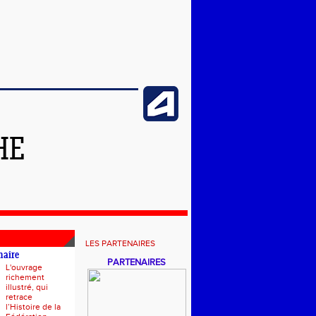
HE
LES PARTENAIRES
naire
PARTENAIRES
L'ouvrage
richement
illustré, qui
retrace
l’Histoire de la