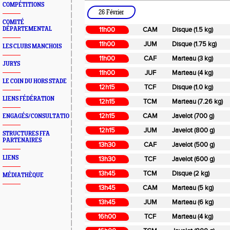
COMPÉTITIONS
26 Février
COMITÉ
DÉPARTEMENTAL
11h00
CAM
Disque (1.5 kg)
11h00
JUM
Disque (1.75 kg)
LES CLUBS MANCHOIS
11h00
CAF
Marteau (3 kg)
JURYS
11h00
JUF
Marteau (4 kg)
LE COIN DU HORS STADE
12h15
TCF
Disque (1.0 kg)
LIENS FÉDÉRATION
12h15
TCM
Marteau (7.26 kg)
12h15
CAM
Javelot (700 g)
ENGAGÉS/CONSULTATION
12h15
JUM
Javelot (800 g)
STRUCTURES FFA
PARTENAIRES
13h30
CAF
Javelot (500 g)
LIENS
13h30
TCF
Javelot (600 g)
13h45
TCM
Disque (2 kg)
MÉDIATHÈQUE
13h45
CAM
Marteau (5 kg)
13h45
JUM
Marteau (6 kg)
16h00
TCF
Marteau (4 kg)