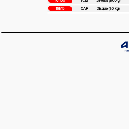
16h00
TCM
Javelot (800 g)
16h15
CAF
Disque (1.0 kg)