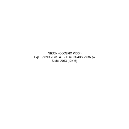
NIKON (COOLPIX P100 )
Exp. 5/1893 - Foc. 4,6 - Dim. 3648 x 2736 px
5 Mai 2013 (12h16)