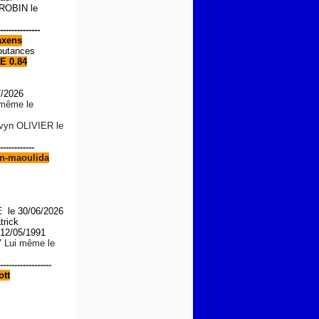
OBIN le
--------------
xens
outances
E 0.84
7/2026
i même le
lvyn OLIVIER le
------------
n-maoulida
le 30/06/2026
trick
2/05/1991
7 Lui même le
------------------
tt