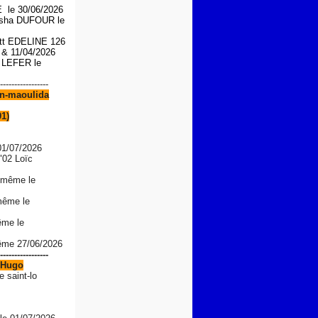
le 30/06/2026
asha DUFOUR le
iott EDELINE 126
6 &
11/04/2026
n LEFER le
-----------------
n-maoulida
91)
01/07/2026
"02 Loïc
 même le
même le
ême le
même 27/06/2026
-----------------
Hugo
e saint-lo