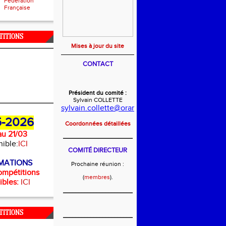
Fédération
Française
TITIONS
Mises à jour du site
CONTACT
Président du comité :
Sylvain COLLETTE
sylvain.collette@orange.fr
-2026
Coordonnées détaillées
u 21/03
_______________________
nible:
ICI
COMITÉ DIRECTEUR
MATIONS
Prochaine réunion :
ompétitions
(
membres
).
ibles:
ICI
_______________________
TITIONS
_______________________