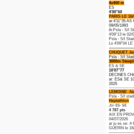
4x400 m
ES
4'00"60
PARIS LE 16/
ar:4'11"35 A
09/05/1993
ih:
Psla - S/l S
4'09"13 le 02/
Psla - S/l Sta
Lo
4'09"04 LE
---------------------
CHUQUET Je
Psla - S/l Sta
3000m Steeple
ES & SE
10'07''77
DECINES CH
ar: ES& SE 10
2025
---------------------
LEMOINE Ai
P
sla - S/l stad
Heptathlon
JU- ES- SE
4 787 pts
AIX EN PROV
04/07/2026
ar ju es se: 4
GUERIN le 18
---------------------