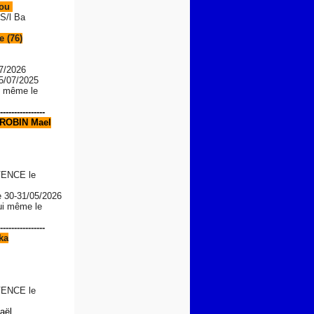
Lou
S/l Ba
 (76)
7/2026
05/07/2025
le même le
----------------
ROBIN Mael
ENCE le
e
30-31/05/2026
lui même le
----------------
ka
ENCE le
aël