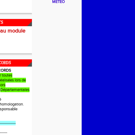
METEO
TS
 au module
CORDS
CORDS
r toutes
éalisées lors de
hors
Départementales
é
e homologation.
sponsable
-------------
------