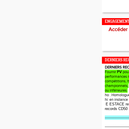
ENGAGEMEN
Accéder
DERNIERS RE
DERNIERS RE
Fournir
PV
pou
performances r
compétitions, 
championnats,
ou inférieures.
ho : Homologu
hi: en instanc
E ESTACE re
records CD50
---------------------
---------------------