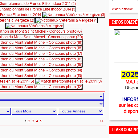
d'Athlétisme.
INFOS COMPÉ
2025
MAJ a
Dispo
INFOR
sur les c
dispon
1
2
3
4
5
>>
LIVES COMPE