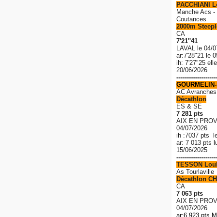
PACCHIANI 
Manche Acs - 
Coutances
2000m Steeple
CA
7'21''41
LAVAL le 04/0
ar:7'28"21 le 
ih: 7'27"25 el
20/06/2026
---------------------
GOURMELIN-
AC Avranches
Décathlon
ES & SE
7 281 pts
AIX EN PROV
04/07/2026
ih :7037 pts l
ar: 7 013 pts 
15/06/2025
---------------------
TESSON Lou
As Tourlaville
Décathlon CH
CA
7 063 pts
AIX EN PROV
04/07/2026
ar:6 923 pts M