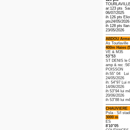
TOURLAVILLE 
ar:123 pts S
06/07/2025
ih 126 pts El
pts
24/05/202
ih 128 pts Ila
23/05/2026
---------------------
ABDOU Arme
As Tourlaville
400m Haies (
VE & M35
53''53
ST DENIS le 
amp & rec
:56
POISSON
ih:55" 04 Lui
24/05/2026
ih: 54"97 Lui 
14/06/2026
ih 53"94 lui m
20/06/2026
ih 53"88 lui 
---------------------
CHAUVIERE 
P
sla - S/l stad
3000 m
ES
8'10"05