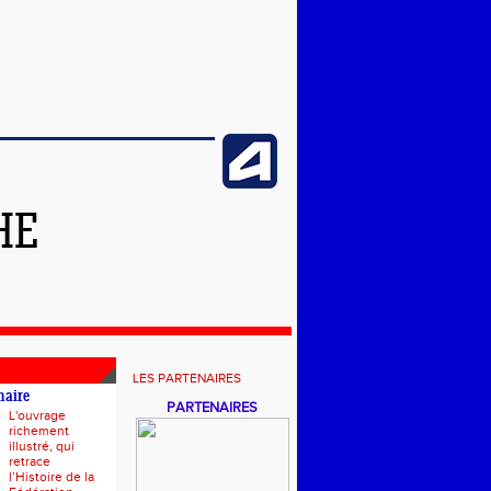
HE
LES PARTENAIRES
naire
PARTENAIRES
L'ouvrage
richement
illustré, qui
retrace
l’Histoire de la