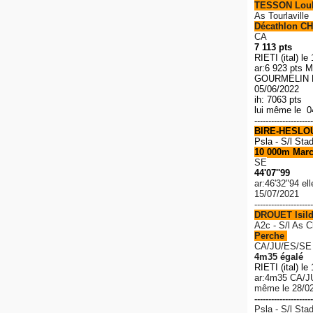
TESSON Lou
As Tourlaville
Décathlon CH
CA
7 113 pts
RIETI (ital) le
ar:6 923 pts M
GOURMELIN R
05/06/2022
ih: 7063 pts
lui même le 0
---------------------
BIRE-HESLO
Psla - S/l Sta
10 000m Mar
SE
44'07''99
ar:46'32"94 el
15/07/2021
---------------------
DROUET Isil
A2c - S/l As 
Perche
CA/JU/ES/SE
4m35 égalé
RIETI (ital) le
ar:4m35 C
A/J
même le 28/0
---------------------
Psla - S/l Sta