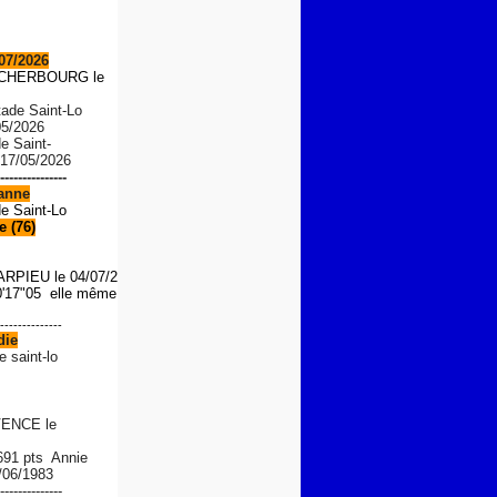
07/2026
S CHERBOURG le
tade Saint-Lo
05/2026
de Saint-
 17/05/2026
---------------
anne
de Saint-Lo
 (76)
ARPIEU
le 04/07/2026
'17"05 elle même le 01/08/
--------------
die
e saint-lo
ENCE le
 691 pts Annie
/06/1983
--------------