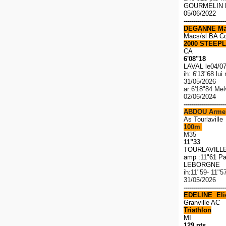
GOURMELIN R
05/06/2022
---------------------
DEGANNE Ma
Macs/sl BA C
2000 STEEPL
CA
6'08"18
LAVAL le04/0
ih: 6'13"68 lu
31/05/2026
ar:6'18"84 Me
02/06/2024
---------------------
ABDOU Arme
As Tourlaville
100m
M35
11"33
TOURLAVILLE 
amp :11"61 Pa
LEBORGNE 1
ih:11"59- 11"5
31/05/2026
---------------------
EDELINE Elio
Granville AC
Triathlon
MI
129 pts