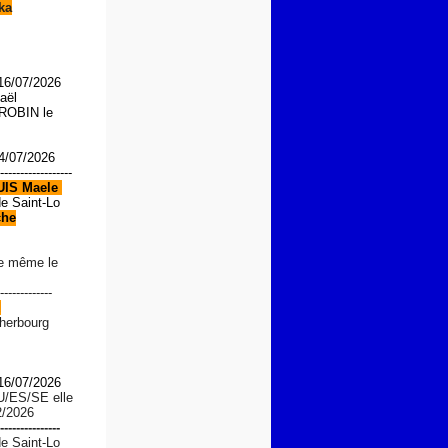
ka
 16/07/2026
aël
OBIN le
4/07/2026
------------------
UIS
Maele
de Saint-Lo
che
le même le
-------------
d
Cherbourg
 16/07/2026
U/ES/SE
elle
2/2026
---------------
de Saint-Lo