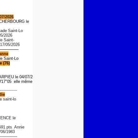
07/2026
S CHERBOURG le
tade Saint-Lo
05/2026
de Saint-
 17/05/2026
---------------
anne
de Saint-Lo
 (76)
ARPIEU
le 04/07/2026
'17"05 elle même le 01/08/
--------------
die
e saint-lo
ENCE le
 691 pts Annie
/06/1983
--------------