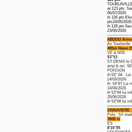
TOURLAVILLE 
ar:123 pts S
06/07/2025
ih 126 pts El
pts
24/05/202
ih 128 pts Ila
23/05/2026
---------------------
ABDOU Arme
As Tourlaville
400m Haies (
VE & M35
53''53
ST DENIS le 
amp & rec
:56
POISSON
ih:55" 04 Lui
24/05/2026
ih: 54"97 Lui 
14/06/2026
ih 53"94 lui m
20/06/2026
ih 53"88 lui 
---------------------
CHAUVIERE 
P
sla - S/l stad
3000 m
ES
8'10"05