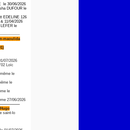
le 30/06/2026
asha DUFOUR le
iott EDELINE 126
6 &
11/04/2026
n LEFER le
-----------------
n-maoulida
91)
01/07/2026
"02 Loïc
 même le
même le
ême le
même 27/06/2026
-----------------
Hugo
e saint-lo