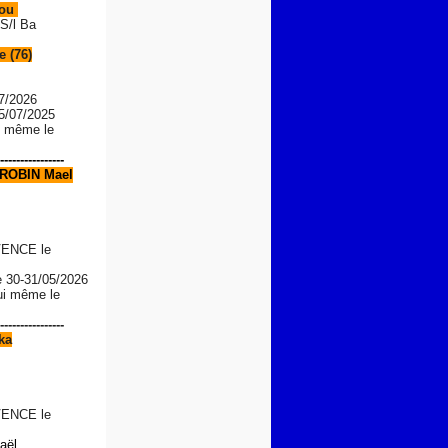
Lou
S/l Ba
 (76)
7/2026
05/07/2025
le même le
----------------
ROBIN Mael
ENCE le
e
30-31/05/2026
lui même le
----------------
ka
ENCE le
aël