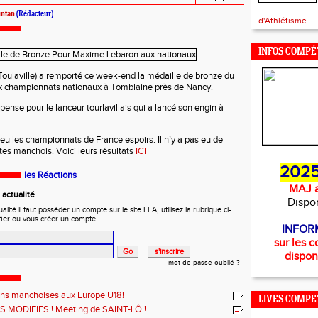
intan
(Rédacteur)
d'Athlétisme.
INFOS COMPÉ
oulaville) a remporté ce week-end la médaille de bronze du
x championnats nationaux à Tomblaine près de Nancy.
ense pour le lanceur tourlavillais qui a lancé son engin à
lieu les championnats de France espoirs. Il n’y a pas eu de
tes manchois. Voici leurs résultats
ICI
2025
les Réactions
MAJ a
actualité
Dispo
ité il faut posséder un compte sur le site FFA, utilisez la rubrique ci-
fier ou vous créer un compte.
INFOR
sur les c
|
dispon
mot de passe oublié ?
ons manchoises aux Europe U18!
LIVES COMPE
 MODIFIES ! Meeting de SAINT-LÔ !