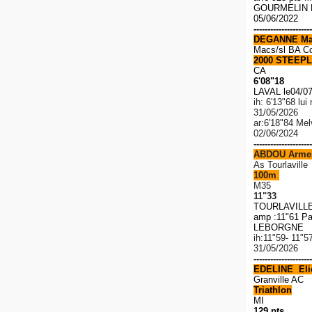
GOURMELIN R
05/06/2022
---------------------
DEGANNE Ma
Macs/sl BA C
2000 STEEPL
CA
6'08"18
LAVAL le04/0
ih: 6'13"68 lu
31/05/2026
ar:6'18"84 Me
02/06/2024
---------------------
ABDOU Arme
As Tourlaville
100m
M35
11"33
TOURLAVILLE 
amp :11"61 Pa
LEBORGNE 1
ih:11"59- 11"5
31/05/2026
---------------------
EDELINE Elio
Granville AC
Triathlon
MI
129 pts