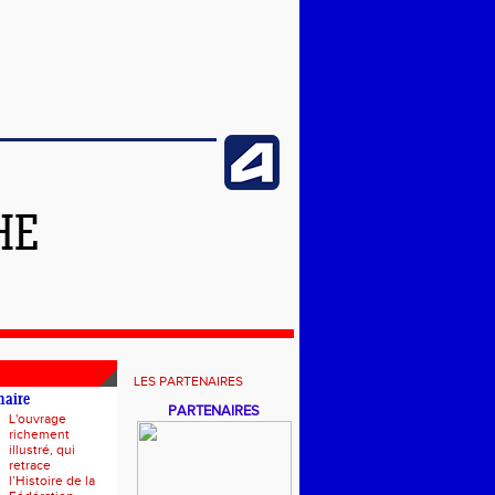
HE
LES PARTENAIRES
naire
PARTENAIRES
L'ouvrage
richement
illustré, qui
retrace
l’Histoire de la