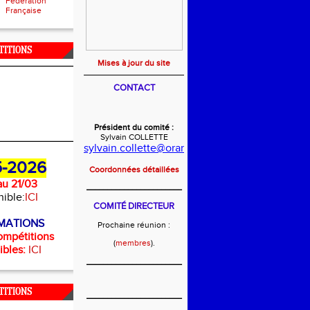
Fédération
Française
TITIONS
Mises à jour du site
CONTACT
Président du comité :
Sylvain COLLETTE
sylvain.collette@orange.fr
-2026
Coordonnées détaillées
u 21/03
_______________________
nible:
ICI
COMITÉ DIRECTEUR
MATIONS
Prochaine réunion :
ompétitions
(
membres
).
ibles:
ICI
_______________________
TITIONS
_______________________