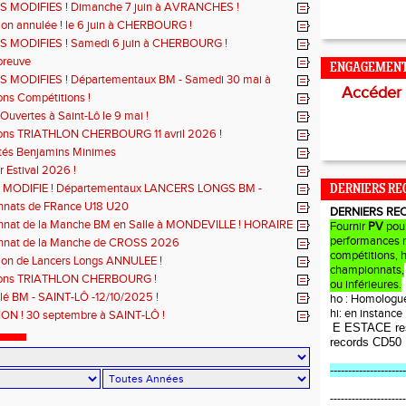
 MODIFIES ! Dimanche 7 juin à AVRANCHES !
on annulée ! le 6 juin à CHERBOURG !
 MODIFIES ! Samedi 6 juin à CHERBOURG !
preuve
ENGAGEMEN
 MODIFIES ! Départementaux BM - Samedi 30 mai à
Accéder
Ô
ons Compétitions !
Ouvertes à Saint-Lô le 9 mai !
ions TRIATHLON CHERBOURG 11 avril 2026 !
ités Benjamins Minimes
r Estival 2026 !
MODIFIE ! Départementaux LANCERS LONGS BM -
DERNIERS RE
 mars à SAINT-JAMES
nats de FRance U18 U20
DERNIERS RE
nat de la Manche BM en Salle à MONDEVILLE ! HORAIRE
Fournir
PV
pou
!
performances r
nat de la Manche de CROSS 2026
compétitions, 
ion de Lancers Longs ANNULEE !
championnats,
ions TRIATHLON CHERBOURG !
ou inférieures.
lé BM - SAINT-LÔ -12/10/2025 !
ho : Homologu
hi: en instanc
N ! 30 septembre à SAINT-LÔ !
E ESTACE re
records CD50
---------------------
---------------------