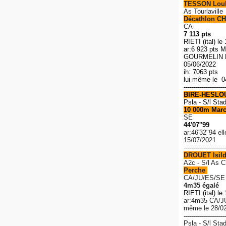
TESSON Lou
As Tourlaville
Décathlon CH
CA
7 113 pts
RIETI (ital) le
ar:6 923 pts M
GOURMELIN R
05/06/2022
ih: 7063 pts
lui même le 0
---------------------
BIRE-HESLO
Psla - S/l Sta
10 000m Mar
SE
44'07''99
ar:46'32"94 el
15/07/2021
---------------------
DROUET Isil
A2c - S/l As 
Perche
CA/JU/ES/SE
4m35 égalé
RIETI (ital) le
ar:4m35 C
A/J
même le 28/0
---------------------
Psla - S/l Sta