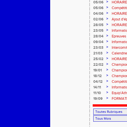
>
05/06
HORAIRES
>
05/06
Compétiti
>
04/06
HORAIRES
>
02/06
Ajout d'é
>
28/05
HORAIRES
SAINT-L
>
23/05
Informati
>
28/04
Epreuves 
>
09/04
Informat
>
23/03
Intercom
>
21/03
Calendrie
>
25/02
HORAIRE 
Samedi 7
>
22/02
Champion
>
19/01
Champion
MODIFIE 
>
18/12
Champion
>
04/12
Compétit
>
14/11
Informat
>
11/10
Equip'Ath
>
19/09
FORMATIO