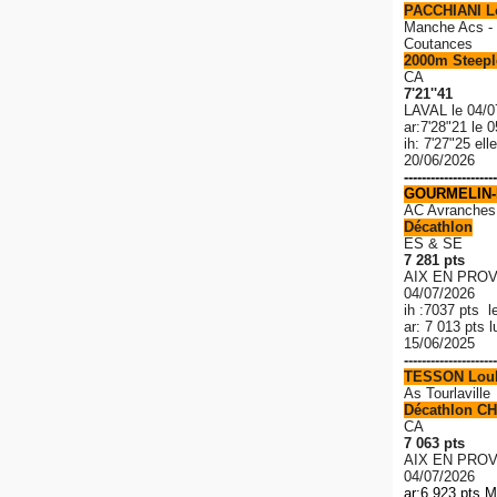
PACCHIANI 
Manche Acs - 
Coutances
2000m Steeple
CA
7'21''41
LAVAL le 04/0
ar:7'28"21 le 
ih: 7'27"25 el
20/06/2026
---------------------
GOURMELIN-
AC Avranches
Décathlon
ES & SE
7 281 pts
AIX EN PROV
04/07/2026
ih :7037 pts l
ar: 7 013 pts 
15/06/2025
---------------------
TESSON Lou
As Tourlaville
Décathlon CH
CA
7 063 pts
AIX EN PROV
04/07/2026
ar:6 923 pts M