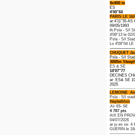
4x400 m
ES
4'00"60
PARIS LE 16/
ar:4'11"35 A
09/05/1993
ih:
Psla - S/l S
4'09"13 le 02/
Psla - S/l Sta
Lo
4'09"04 LE
---------------------
CHUQUET Je
Psla - S/l Sta
3000m Steeple
ES & SE
10'07''77
DECINES CH
ar: ES& SE 10
2025
---------------------
LEMOINE Ai
P
sla - S/l stad
Heptathlon
JU- ES- SE
4 787 pts
AIX EN PROV
04/07/2026
ar ju es se: 4
GUERIN le 18
---------------------