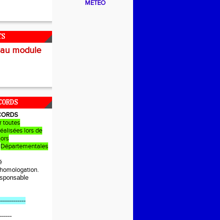
METEO
TS
 au module
CORDS
CORDS
r toutes
éalisées lors de
hors
Départementales
é
e homologation.
sponsable
-------------
------