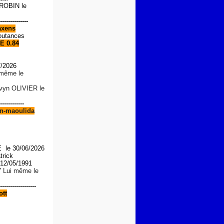
OBIN le
--------------
xens
outances
E 0.84
7/2026
i même le
lvyn OLIVIER le
------------
n-maoulida
le 30/06/2026
trick
2/05/1991
7 Lui même le
------------------
tt