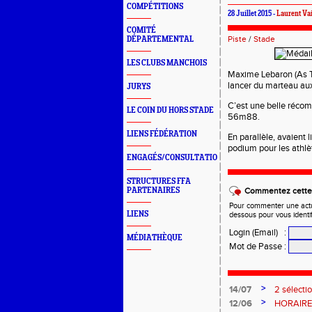
COMPÉTITIONS
28 Juillet 2015 -
Laurent Va
COMITÉ
Piste
/
Stade
DÉPARTEMENTAL
LES CLUBS MANCHOIS
Maxime Lebaron (As T
lancer du marteau au
JURYS
C’est une belle récomp
LE COIN DU HORS STADE
56m88.
LIENS FÉDÉRATION
En parallèle, avaient 
podium pour les athlè
ENGAGÉS/CONSULTATION
STRUCTURES FFA
PARTENAIRES
Commentez cette 
Pour commenter une actual
LIENS
dessous pour vous identi
Login (Email)
:
MÉDIATHÈQUE
Mot de Passe
:
>
14/07
2 sélecti
>
12/06
HORAIRES