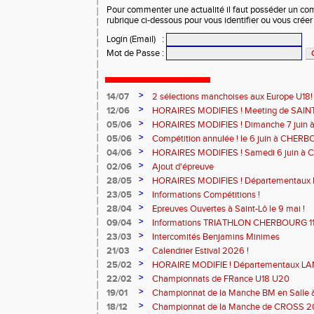
Pour commenter une actualité il faut posséder un compt
rubrique ci-dessous pour vous identifier ou vous crée
Login (Email)
:
Mot de Passe
:
>
14/07
2 sélections manchoises aux Europe U18!
>
12/06
HORAIRES MODIFIES ! Meeting de SAINT
>
05/06
HORAIRES MODIFIES ! Dimanche 7 juin
>
05/06
Compétition annulée ! le 6 juin à CHERB
>
04/06
HORAIRES MODIFIES ! Samedi 6 juin à
>
02/06
Ajout d'épreuve
>
28/05
HORAIRES MODIFIES ! Départementaux 
SAINT-LÔ
>
23/05
Informations Compétitions !
>
28/04
Epreuves Ouvertes à Saint-Lô le 9 mai !
>
09/04
Informations TRIATHLON CHERBOURG 11 a
>
23/03
Intercomités Benjamins Minimes
>
21/03
Calendrier Estival 2026 !
>
25/02
HORAIRE MODIFIE ! Départementaux L
Samedi 7 mars à SAINT-JAMES
>
22/02
Championnats de FRance U18 U20
>
19/01
Championnat de la Manche BM en Salle
MODIFIE !
>
18/12
Championnat de la Manche de CROSS 