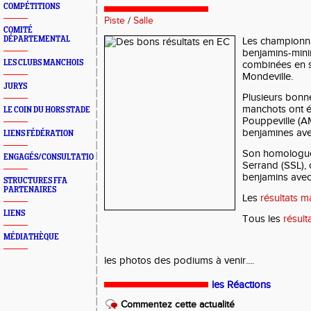
COMPÉTITIONS
Piste
/
Salle
COMITÉ
DÉPARTEMENTAL
Les championn
benjamins-min
LES CLUBS MANCHOIS
combinées en s
Mondeville.
JURYS
Plusieurs bonn
manchots ont é
LE COIN DU HORS STADE
Pouppeville (AM
benjamines ave
LIENS FÉDÉRATION
Son homologue
ENGAGÉS/CONSULTATION
Serrand (SSL), 
benjamins avec
STRUCTURES FFA
PARTENAIRES
Les
résultats 
LIENS
Tous les
résult
MÉDIATHÈQUE
les photos des podiums à venir....
les Réactions
Commentez cette actualité