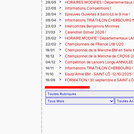
>
28/05
HORAIRES MODIFIES ! Départementaux 
SAINT-LÔ
>
23/05
Informations Compétitions !
>
28/04
Epreuves Ouvertes à Saint-Lô le 9 mai !
>
09/04
Informations TRIATHLON CHERBOURG 11 a
>
23/03
Intercomités Benjamins Minimes
>
21/03
Calendrier Estival 2026 !
>
25/02
HORAIRE MODIFIE ! Départementaux L
Samedi 7 mars à SAINT-JAMES
>
22/02
Championnats de FRance U18 U20
>
19/01
Championnat de la Manche BM en Salle
MODIFIE !
>
18/12
Championnat de la Manche de CROSS 
>
04/12
Compétition de Lancers Longs ANNULEE 
>
14/11
Informations TRIATHLON CHERBOURG !
>
11/10
Equip'Athlé BM - SAINT-LÔ -12/10/2025 !
>
19/09
FORMATION ! 30 septembre à SAINT-LÔ 