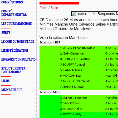
COMPÉTITIONS
Piste
/
Salle
COMITÉ
DÉPARTEMENTAL
CE Dimanche 26 Mars aura lieu le match Inte
LES CLUBS MANCHOIS
Minimes Manche Orne Calvados Seine-Maritime
Michel d'Ornano de Mondeville.
JURYS
Voici la sélection Manchoise
LE COIN DU HORS STADE
Triathlon / BEF
1
ROGER-PENVERN Adele
A2c - S/
LIENS FÉDÉRATION
2
JEAN Clemence
Granville
3
LEPREVOST Faustine
As Tourla
ENGAGÉS/CONSULTATION
3
BOUTRY Abigael
As Tourla
STRUCTURES FFA
5
JEANNIN Kiara
Athletis
PARTENAIRES
6
MORVAN Lea
Nca - S/l
LIENS
7
INGO PIOLINE Vanille
Avenir M
7
JEANNE Juliette
Psla - S/l
MÉDIATHÈQUE
Triathlon MIF |
1
OLLIVIER Faustine
Manche A
2
DROUET Isild
A2c - S/
3
BOUTRY Aziliz
As Tourla
4
PICOT Maddy
As Tourla