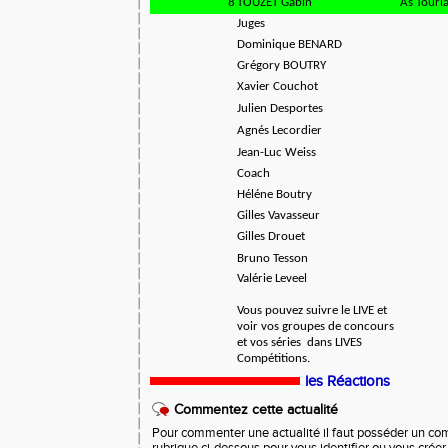
8
TOUZET Gabin
As Tourla
Juges
Dominique BENARD
Grégory BOUTRY
Xavier Couchot
Julien Desportes
Agnés Lecordier
Jean-Luc Weiss
Coach
Héléne Boutry
Gilles Vavasseur
Gilles Drouet
Bruno Tesson
Valérie Leveel
Vous pouvez suivre le LIVE et
voir vos groupes de concours
et vos séries dans LIVES
Compétitions.
les Réactions
Commentez cette actualité
Pour commenter une actualité il faut posséder un compt