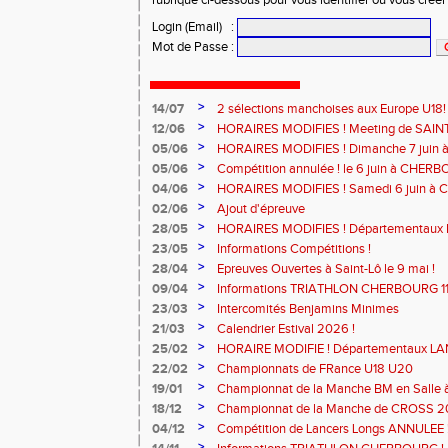
rubrique ci-dessous pour vous identifier ou vous crée
Login (Email)
:
Mot de Passe
:
>
14/07
2 sélections manchoises aux Europe U18!
>
12/06
HORAIRES MODIFIES ! Meeting de SAINT
>
05/06
HORAIRES MODIFIES ! Dimanche 7 juin
>
05/06
Compétition annulée ! le 6 juin à CHERB
>
04/06
HORAIRES MODIFIES ! Samedi 6 juin à
>
02/06
Ajout d'épreuve
>
28/05
HORAIRES MODIFIES ! Départementaux 
SAINT-LÔ
>
23/05
Informations Compétitions !
>
28/04
Epreuves Ouvertes à Saint-Lô le 9 mai !
>
09/04
Informations TRIATHLON CHERBOURG 11 a
>
23/03
Intercomités Benjamins Minimes
>
21/03
Calendrier Estival 2026 !
>
25/02
HORAIRE MODIFIE ! Départementaux L
Samedi 7 mars à SAINT-JAMES
>
22/02
Championnats de FRance U18 U20
>
19/01
Championnat de la Manche BM en Salle
MODIFIE !
>
18/12
Championnat de la Manche de CROSS 
>
04/12
Compétition de Lancers Longs ANNULEE 
>