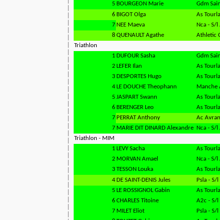
5
BOURGEON Marie
Gdm Sain
6
BIGOT Olga
As Tourla
7
NEE Maeva
Nca - S/l
8
QUENAULT Agathe
Athletic 
Triathlon
1
DUFOUR Sasha
Gdm Sain
2
LEFER Ilan
As Tourla
3
DESPORTES Hugo
As Tourla
4
LE DOUCHE Theophann
Manche A
5
JASPART Swann
As Tourla
6
BERENGER Leo
As Tourla
7
PERRAT Anthony
Ac Avra
7
MARIE DIT DINARD Alexandre
Nca - S/l
Triathlon - MIM
1
LEVY Sacha
As Tourla
2
MORVAN Amael
Nca - S/l
3
TESSON Louka
As Tourla
4
DE SAINT-DENIS Jules
Psla - S/l
5
LE ROSSIGNOL Gabin
As Tourla
6
CHARLES Titoine
A2c - S/
7
MILET Eliot
Psla - S/l