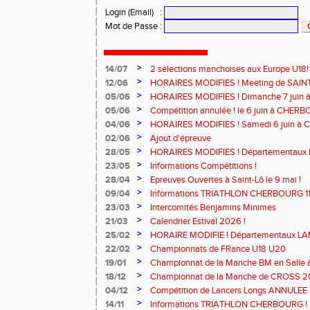
Login (Email)
:
Mot de Passe
:
>
14/07
2 sélections manchoises aux Europe U18!
>
12/06
HORAIRES MODIFIES ! Meeting de SAINT
>
05/06
HORAIRES MODIFIES ! Dimanche 7 juin
>
05/06
Compétition annulée ! le 6 juin à CHERB
>
04/06
HORAIRES MODIFIES ! Samedi 6 juin à
>
02/06
Ajout d'épreuve
>
28/05
HORAIRES MODIFIES ! Départementaux 
SAINT-LÔ
>
23/05
Informations Compétitions !
>
28/04
Epreuves Ouvertes à Saint-Lô le 9 mai !
>
09/04
Informations TRIATHLON CHERBOURG 11 a
>
23/03
Intercomités Benjamins Minimes
>
21/03
Calendrier Estival 2026 !
>
25/02
HORAIRE MODIFIE ! Départementaux L
Samedi 7 mars à SAINT-JAMES
>
22/02
Championnats de FRance U18 U20
>
19/01
Championnat de la Manche BM en Salle
MODIFIE !
>
18/12
Championnat de la Manche de CROSS 
>
04/12
Compétition de Lancers Longs ANNULEE 
>
14/11
Informations TRIATHLON CHERBOURG !