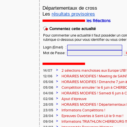
Départementaux de cross
Les
résultats provisoires
les Réactions
Commentez cette actualité
Pour commenter une actualité il faut posséder un compt
rubrique ci-dessous pour vous identifier ou vous crée
Login (Email)
:
Mot de Passe
:
>
14/07
2 sélections manchoises aux Europe U18!
>
12/06
HORAIRES MODIFIES ! Meeting de SAINT
>
05/06
HORAIRES MODIFIES ! Dimanche 7 juin
>
05/06
Compétition annulée ! le 6 juin à CHERB
>
04/06
HORAIRES MODIFIES ! Samedi 6 juin à
>
02/06
Ajout d'épreuve
>
28/05
HORAIRES MODIFIES ! Départementaux 
SAINT-LÔ
>
23/05
Informations Compétitions !
>
28/04
Epreuves Ouvertes à Saint-Lô le 9 mai !
>
09/04
Informations TRIATHLON CHERBOURG 11 a
>