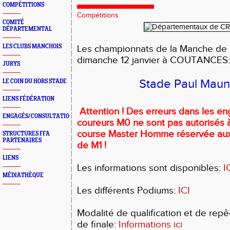
COMPÉTITIONS
Compétitions
COMITÉ
DÉPARTEMENTAL
LES CLUBS MANCHOIS
Les championnats de la Manche de C
dimanche 12 janvier à COUTANCES:
JURYS
Stade Paul Maun
LE COIN DU HORS STADE
LIENS FÉDÉRATION
Attention ! Des erreurs dans les e
ENGAGÉS/CONSULTATION
coureurs M0 ne sont pas autorisés à
course Master Homme réservée aux 
STRUCTURES FFA
PARTENAIRES
de M1 !
LIENS
Les informations sont disponibles:
I
MÉDIATHÈQUE
Les différents Podiums:
ICI
Modalité de qualification et de repê
de finale:
Informations ici