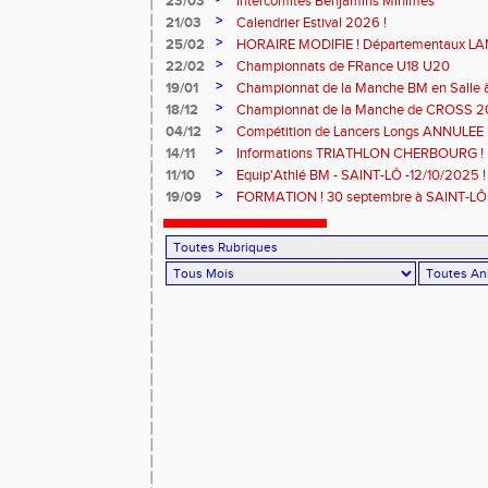
23/03
Intercomités Benjamins Minimes
>
21/03
Calendrier Estival 2026 !
>
25/02
HORAIRE MODIFIE ! Départementaux L
Samedi 7 mars à SAINT-JAMES
>
22/02
Championnats de FRance U18 U20
>
19/01
Championnat de la Manche BM en Salle
MODIFIE !
>
18/12
Championnat de la Manche de CROSS 
>
04/12
Compétition de Lancers Longs ANNULEE 
>
14/11
Informations TRIATHLON CHERBOURG !
>
11/10
Equip'Athlé BM - SAINT-LÔ -12/10/2025 !
>
19/09
FORMATION ! 30 septembre à SAINT-LÔ 