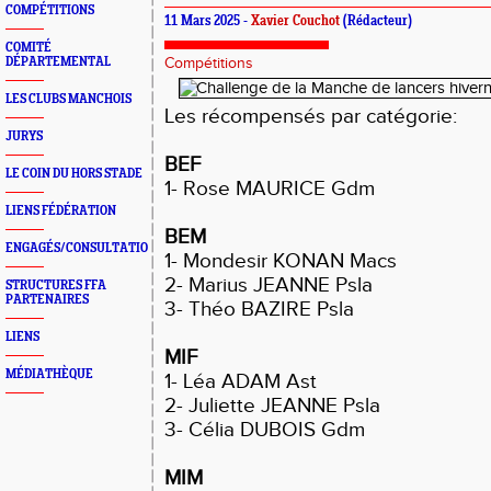
COMPÉTITIONS
11 Mars 2025 -
Xavier Couchot
(Rédacteur)
COMITÉ
DÉPARTEMENTAL
Compétitions
LES CLUBS MANCHOIS
Les récompensés par catégorie:
JURYS
BEF
LE COIN DU HORS STADE
1- Rose MAURICE Gdm
LIENS FÉDÉRATION
BEM
ENGAGÉS/CONSULTATION
1- Mondesir KONAN Macs
2- Marius JEANNE Psla
STRUCTURES FFA
PARTENAIRES
3- Théo BAZIRE Psla
LIENS
MIF
MÉDIATHÈQUE
1- Léa ADAM Ast
2- Juliette JEANNE Psla
3- Célia DUBOIS Gdm
MIM