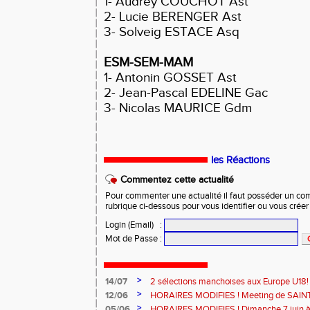
1- Audrey COUCHOT Ast
2- Lucie BERENGER Ast
3- Solveig ESTACE Asq
ESM-SEM-MAM
1- Antonin GOSSET Ast
2- Jean-Pascal EDELINE Gac
3- Nicolas MAURICE Gdm
les Réactions
Commentez cette actualité
Pour commenter une actualité il faut posséder un compt
rubrique ci-dessous pour vous identifier ou vous crée
Login (Email)
:
Mot de Passe
:
>
14/07
2 sélections manchoises aux Europe U18!
>
12/06
HORAIRES MODIFIES ! Meeting de SAINT
>
05/06
HORAIRES MODIFIES ! Dimanche 7 juin