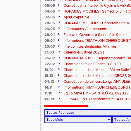
>
05/06
Compétition annulée ! le 6 juin à CHERB
>
04/06
HORAIRES MODIFIES ! Samedi 6 juin à
>
02/06
Ajout d'épreuve
>
28/05
HORAIRES MODIFIES ! Départementaux 
SAINT-LÔ
>
23/05
Informations Compétitions !
>
28/04
Epreuves Ouvertes à Saint-Lô le 9 mai !
>
09/04
Informations TRIATHLON CHERBOURG 11 a
>
23/03
Intercomités Benjamins Minimes
>
21/03
Calendrier Estival 2026 !
>
25/02
HORAIRE MODIFIE ! Départementaux L
Samedi 7 mars à SAINT-JAMES
>
22/02
Championnats de FRance U18 U20
>
19/01
Championnat de la Manche BM en Salle
MODIFIE !
>
18/12
Championnat de la Manche de CROSS 
>
04/12
Compétition de Lancers Longs ANNULEE 
>
14/11
Informations TRIATHLON CHERBOURG !
>
11/10
Equip'Athlé BM - SAINT-LÔ -12/10/2025 !
>
19/09
FORMATION ! 30 septembre à SAINT-LÔ 