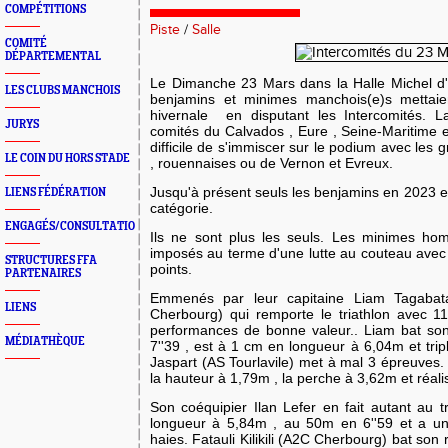
COMPÉTITIONS
Piste
/
Salle
COMITÉ
DÉPARTEMENTAL
Le Dimanche 23 Mars dans la Halle Michel d
LES CLUBS MANCHOIS
benjamins et minimes manchois(e)s mettaie
hivernale en disputant les Intercomités. L
JURYS
comités du Calvados , Eure , Seine-Maritime et
difficile de s'immiscer sur le podium avec les
LE COIN DU HORS STADE
, rouennaises ou de Vernon et Evreux.
Jusqu'à présent seuls les benjamins en 2023 e
LIENS FÉDÉRATION
catégorie.
ENGAGÉS/CONSULTATION
Ils ne sont plus les seuls. Les minimes ho
imposés au terme d'une lutte au couteau avec l
STRUCTURES FFA
points.
PARTENAIRES
Emmenés par leur capitaine Liam Tagabata 
LIENS
Cherbourg) qui remporte le triathlon avec 11
performances de bonne valeur.. Liam bat so
MÉDIATHÈQUE
7''39 , est à 1 cm en longueur à 6,04m et tr
Jaspart (AS Tourlavile) met à mal 3 épreuves. 
la hauteur à 1,79m , la perche à 3,62m et réali
Son coéquipier Ilan Lefer en fait autant au t
longueur à 5,84m , au 50m en 6''59 et a u
haies. Fatauli Kilikili (A2C Cherbourg) bat so