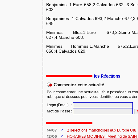
Benjamins: 1.Eure 658;2.Calvados 632 ;3.Se
603.
Benjamines: 1.Calvados 693;2.Manche 672;3.
648.
Minimes filles:1.Eure 673;2.Seine-Ma
627;4.Manche 608.
Minimes Hommes:1.Manche 675;2.Eure 
658;4.Calvados 629.
les Réactions
Commentez cette actualité
Pour commenter une actualité il faut posséder un compt
rubrique ci-dessous pour vous identifier ou vous crée
Login (Email)
:
Mot de Passe
:
>
14/07
2 sélections manchoises aux Europe U18!
>
12/06
HORAIRES MODIFIES ! Meeting de SAINT