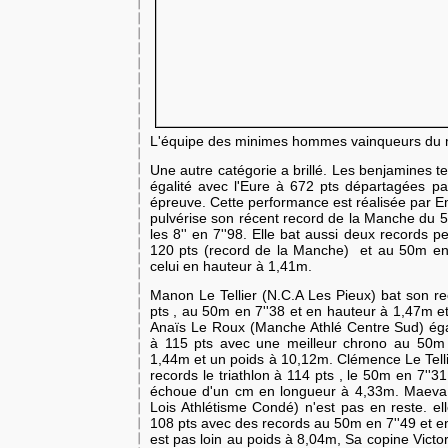
L'équipe des minimes hommes vainqueurs du
Une autre catégorie a brillé. Les benjamines t
égalité avec l'Eure à 672 pts départagées par
épreuve. Cette performance est réalisée par Em
pulvérise son récent record de la Manche du 
les 8'' en 7''98. Elle bat aussi deux records p
120 pts (record de la Manche) et au 50m en 7
celui en hauteur à 1,41m.
Manon Le Tellier (N.C.A Les Pieux) bat son re
pts , au 50m en 7''38 et en hauteur à 1,47m e
Anaïs Le Roux (Manche Athlé Centre Sud) égal
à 115 pts avec une meilleur chrono au 50m 
1,44m et un poids à 10,12m. Clémence Le Telli
records le triathlon à 114 pts , le 50m en 7''31
échoue d'un cm en longueur à 4,33m. Maeva 
Lois Athlétisme Condé) n'est pas en reste. ell
108 pts avec des records au 50m en 7''49 et e
est pas loin au poids à 8,04m, Sa copine Victo