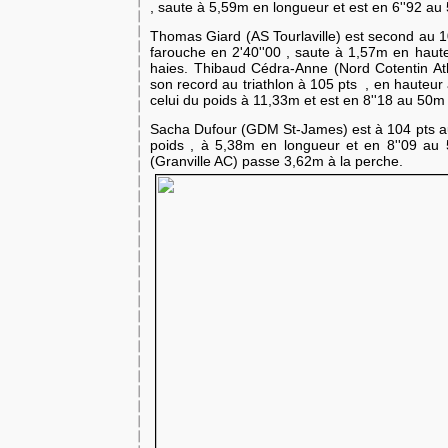
, saute à 5,59m en longueur et est en 6''92 au
Thomas Giard (AS Tourlaville) est second au 
farouche en 2'40''00 , saute à 1,57m en haut
haies. Thibaud Cédra-Anne (Nord Cotentin Ath
son record au triathlon à 105 pts , en hauteur 
celui du poids à 11,33m et est en 8''18 au 50m
Sacha Dufour (GDM St-James) est à 104 pts au
poids , à 5,38m en longueur et
en 8''09 au 
(Granville AC) passe 3,62m à la perche.