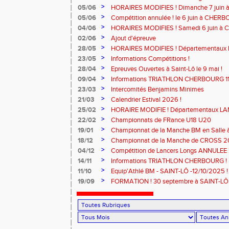
>
05/06
HORAIRES MODIFIES ! Dimanche 7 juin
>
05/06
Compétition annulée ! le 6 juin à CHERB
>
04/06
HORAIRES MODIFIES ! Samedi 6 juin à
>
02/06
Ajout d'épreuve
>
28/05
HORAIRES MODIFIES ! Départementaux 
SAINT-LÔ
>
23/05
Informations Compétitions !
>
28/04
Epreuves Ouvertes à Saint-Lô le 9 mai !
>
09/04
Informations TRIATHLON CHERBOURG 11 a
>
23/03
Intercomités Benjamins Minimes
>
21/03
Calendrier Estival 2026 !
>
25/02
HORAIRE MODIFIE ! Départementaux L
Samedi 7 mars à SAINT-JAMES
>
22/02
Championnats de FRance U18 U20
>
19/01
Championnat de la Manche BM en Salle
MODIFIE !
>
18/12
Championnat de la Manche de CROSS 
>
04/12
Compétition de Lancers Longs ANNULEE 
>
14/11
Informations TRIATHLON CHERBOURG !
>
11/10
Equip'Athlé BM - SAINT-LÔ -12/10/2025 !
>
19/09
FORMATION ! 30 septembre à SAINT-LÔ 