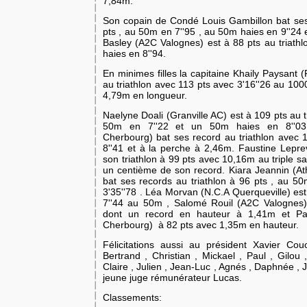
7,84m.
Son copain de Condé Louis Gambillon bat ses 
pts , au 50m en 7''95 , au 50m haies en 9''24 
Basley (A2C Valognes) est à 88 pts au triath
haies en 8''94.
En minimes filles la capitaine Khaily Paysant 
au triathlon avec 113 pts avec 3'16''26 au 100
4,79m en longueur.
Naelyne Doali (Granville AC) est à 109 pts au 
50m en 7''22 et un 50m haies en 8''03
Cherbourg) bat ses record au triathlon avec 
8''41 et à la perche à 2,46m. Faustine Leprev
son triathlon à 99 pts avec 10,16m au triple s
un centième de son record. Kiara Jeannin (At
bat ses records au triathlon à 96 pts , au 5
3'35''78 . Léa Morvan (N.C.A Querqueville) est
7''44 au 50m , Salomé Rouil (A2C Valognes) 
dont un record en hauteur à 1,41m et Pa
Cherbourg) à 82 pts avec 1,35m en hauteur.
Félicitations aussi au président Xavier Co
Bertrand , Christian , Mickael , Paul , Gilo
Claire , Julien , Jean-Luc , Agnés , Daphnée ,
jeune juge rémunérateur Lucas.
Classements: