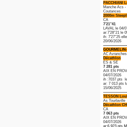
PACCHIANI 
Manche Acs - 
Coutances
2000m Steeple
CA
7'21''41
LAVAL le 04/0
ar:7'28"21 le 
ih: 7'27"25 el
20/06/2026
---------------------
GOURMELIN-
AC Avranches
Décathlon
ES & SE
7 281 pts
AIX EN PROV
04/07/2026
ih :7037 pts l
ar: 7 013 pts 
15/06/2025
---------------------
TESSON Lou
As Tourlaville
Décathlon CH
CA
7 063 pts
AIX EN PROV
04/07/2026
ar:6 923 pts M