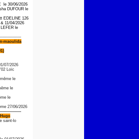
le 30/06/2026
asha DUFOUR le
iott EDELINE 126
6 &
11/04/2026
n LEFER le
-----------------
n-maoulida
91)
01/07/2026
"02 Loïc
 même le
même le
ême le
même 27/06/2026
-----------------
Hugo
e saint-lo