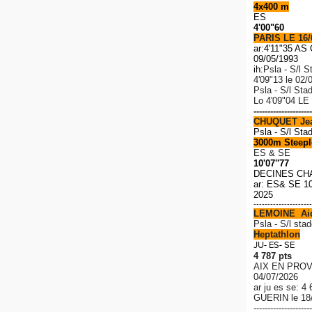
4x400 m
ES
4'00"60
PARIS LE 16/
ar:4'11"35 A
09/05/1993
ih:
Psla - S/l S
4'09"13 le 02/
Psla - S/l Sta
Lo
4'09"04 LE
---------------------
CHUQUET Je
Psla - S/l Sta
3000m Steeple
ES & SE
10'07''77
DECINES CH
ar: ES& SE 10
2025
---------------------
LEMOINE Ai
P
sla - S/l stad
Heptathlon
JU- ES- SE
4 787 pts
AIX EN PROV
04/07/2026
ar ju es se: 4
GUERIN le 18
---------------------