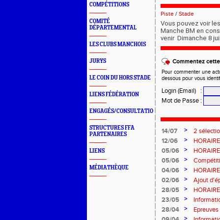
COMPÉTITIONS
Piste
/
Stade
COMITÉ
Vous pouvez voir le
DÉPARTEMENTAL
Manche BM en consul
venir
Dimanche 8 ju
LES CLUBS MANCHOIS
JURYS
Commentez cette 
Pour commenter une actual
LE COIN DU HORS STADE
dessous pour vous identi
Login (Email)
:
LIENS FÉDÉRATION
Mot de Passe
:
ENGAGÉS/CONSULTATION
STRUCTURES FFA
>
14/07
2 sélecti
PARTENAIRES
>
12/06
HORAIRES
>
05/06
HORAIRES
LIENS
>
05/06
Compétiti
MÉDIATHÈQUE
>
04/06
HORAIRES
>
02/06
Ajout d'é
>
28/05
HORAIRES
SAINT-L
>
23/05
Informati
>
28/04
Epreuves 
>
09/04
Informat