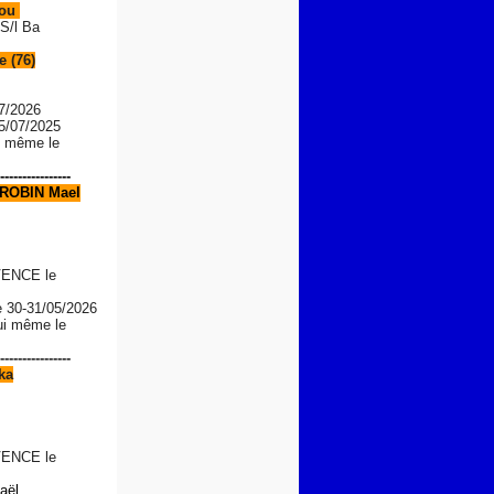
Lou
S/l Ba
 (76)
7/2026
05/07/2025
le même le
----------------
ROBIN Mael
ENCE le
e
30-31/05/2026
lui même le
----------------
ka
ENCE le
aël