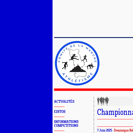
ACTUALITÉS
Championna
EDITOS
INFORMATIONS
COMPETITIONS
7 Juin 2025 -
Dominique Bé