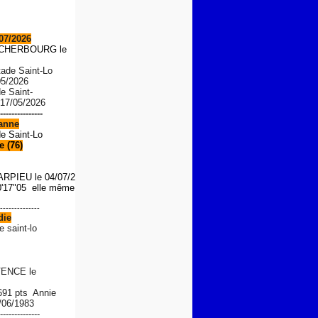
07/2026
S CHERBOURG le
tade Saint-Lo
05/2026
de Saint-
 17/05/2026
---------------
anne
de Saint-Lo
 (76)
ARPIEU
le 04/07/2026
'17"05 elle même le 01/08/
--------------
die
e saint-lo
ENCE le
 691 pts Annie
/06/1983
--------------