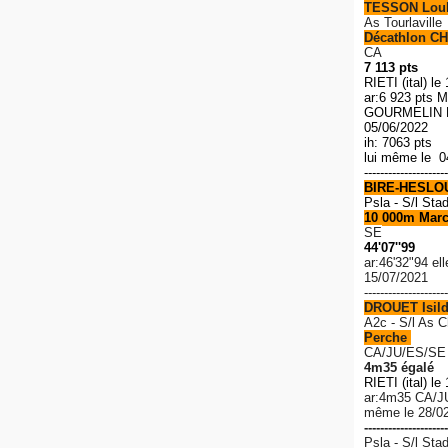
TESSON Lou
As Tourlaville
Décathlon CH
CA
7 113 pts
RIETI (ital) le
ar:6 923 pts M
GOURMELIN R
05/06/2022
ih: 7063 pts
lui même le 0
---------------------
BIRE-HESLO
Psla - S/l Sta
10 000m Mar
SE
44'07''99
ar:46'32"94 el
15/07/2021
---------------------
DROUET Isil
A2c - S/l As 
Perche
CA/JU/ES/SE
4m35 égalé
RIETI (ital) le
ar:4m35 C
A/J
même le 28/0
---------------------
Psla - S/l Sta