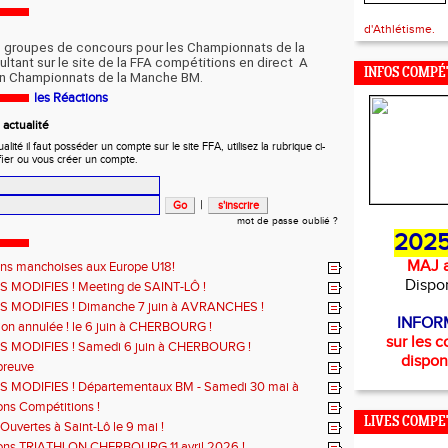
d'Athlétisme.
s groupes de concours pour les Championnats de la
tant sur le site de la FFA compétitions en direct A
INFOS COMPÉ
in Championnats de la Manche BM.
les Réactions
actualité
ité il faut posséder un compte sur le site FFA, utilisez la rubrique ci-
fier ou vous créer un compte.
|
mot de passe oublié ?
2025
MAJ a
ons manchoises aux Europe U18!
Dispo
 MODIFIES ! Meeting de SAINT-LÔ !
 MODIFIES ! Dimanche 7 juin à AVRANCHES !
INFOR
on annulée ! le 6 juin à CHERBOURG !
sur les c
 MODIFIES ! Samedi 6 juin à CHERBOURG !
dispon
preuve
 MODIFIES ! Départementaux BM - Samedi 30 mai à
Ô
ons Compétitions !
LIVES COMPE
Ouvertes à Saint-Lô le 9 mai !
ions TRIATHLON CHERBOURG 11 avril 2026 !