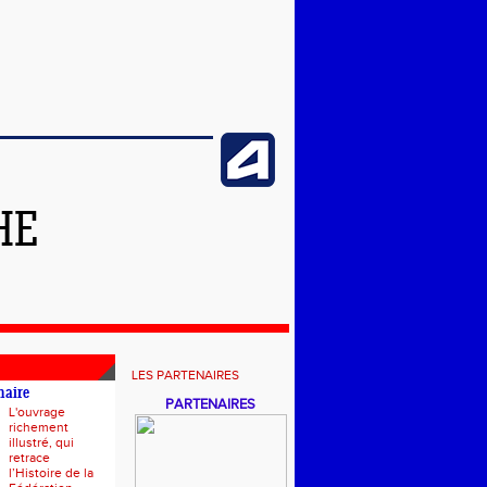
HE
LES PARTENAIRES
naire
PARTENAIRES
L'ouvrage
richement
illustré, qui
retrace
l’Histoire de la