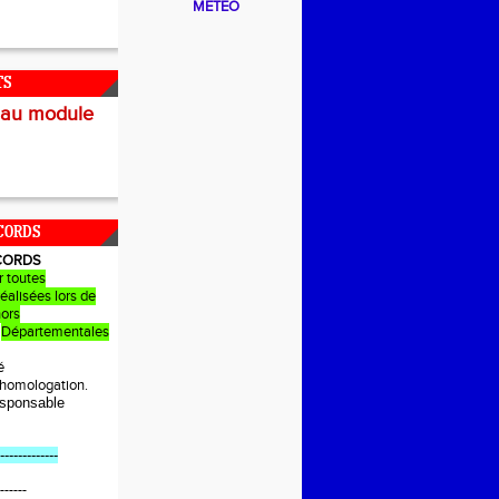
METEO
TS
 au module
CORDS
CORDS
r toutes
éalisées lors de
hors
Départementales
é
e homologation.
sponsable
-------------
------