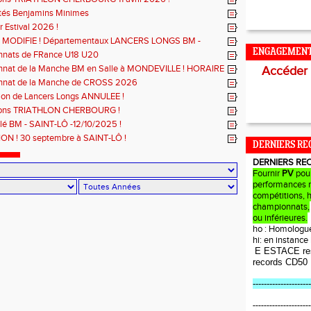
ités Benjamins Minimes
r Estival 2026 !
MODIFIE ! Départementaux LANCERS LONGS BM -
 mars à SAINT-JAMES
ENGAGEMEN
nats de FRance U18 U20
nat de la Manche BM en Salle à MONDEVILLE ! HORAIRE
Accéder
!
nat de la Manche de CROSS 2026
ion de Lancers Longs ANNULEE !
ions TRIATHLON CHERBOURG !
lé BM - SAINT-LÔ -12/10/2025 !
N ! 30 septembre à SAINT-LÔ !
DERNIERS RE
DERNIERS RE
Fournir
PV
pou
performances r
compétitions, 
championnats,
ou inférieures.
ho : Homologu
hi: en instanc
E ESTACE re
records CD50
---------------------
---------------------