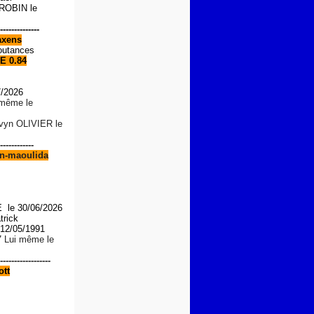
OBIN le
--------------
xens
outances
E 0.84
7/2026
i même le
lvyn OLIVIER le
------------
n-maoulida
le 30/06/2026
trick
2/05/1991
7 Lui même le
------------------
tt