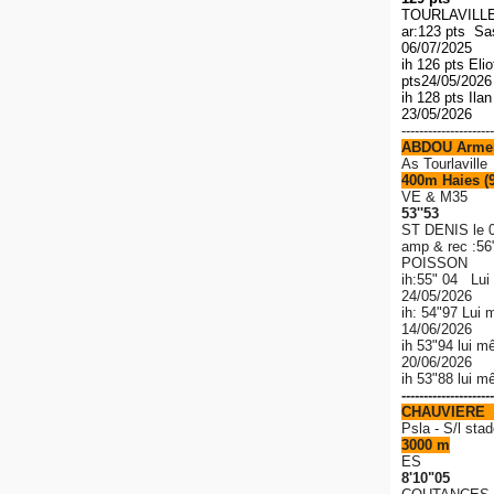
TOURLAVILLE 
ar:123 pts S
06/07/2025
ih 126 pts El
pts
24/05/202
ih 128 pts Ila
23/05/2026
---------------------
ABDOU Arme
As Tourlaville
400m Haies (
VE & M35
53''53
ST DENIS le 
amp & rec
:56
POISSON
ih:55" 04 Lui
24/05/2026
ih: 54"97 Lui 
14/06/2026
ih 53"94 lui m
20/06/2026
ih 53"88 lui 
---------------------
CHAUVIERE 
P
sla - S/l stad
3000 m
ES
8'10"05