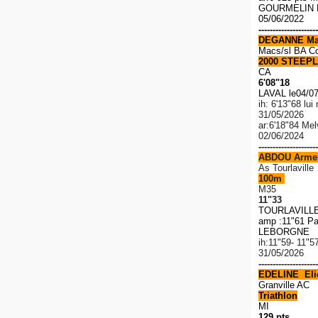
GOURMELIN R
05/06/2022
---------------------
DEGANNE Ma
Macs/sl BA C
2000 STEEPL
CA
6'08"18
LAVAL le04/0
ih: 6'13"68 lu
31/05/2026
ar:6'18"84 Me
02/06/2024
---------------------
ABDOU Arme
As Tourlaville
100m
M35
11"33
TOURLAVILLE 
amp :11"61 Pa
LEBORGNE 1
ih:11"59- 11"5
31/05/2026
---------------------
EDELINE Elio
Granville AC
Triathlon
MI
129 pts