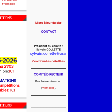
Fédération
Française
TITIONS
Mises à jour du site
CONTACT
Président du comité :
Sylvain COLLETTE
sylvain.collette@orange.fr
-2026
Coordonnées détaillées
u 21/03
_______________________
nible:
ICI
COMITÉ DIRECTEUR
MATIONS
Prochaine réunion :
ompétitions
(
membres
).
ibles:
ICI
_______________________
TITIONS
_______________________