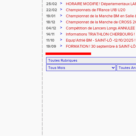
>
25/02
HORAIRE MODIFIE ! Départementaux L
Samedi 7 mars à SAINT-JAMES
>
22/02
Championnats de FRance U18 U20
>
19/01
Championnat de la Manche BM en Salle
MODIFIE !
>
18/12
Championnat de la Manche de CROSS 
>
04/12
Compétition de Lancers Longs ANNULEE 
>
14/11
Informations TRIATHLON CHERBOURG !
>
11/10
Equip'Athlé BM - SAINT-LÔ -12/10/2025 !
>
19/09
FORMATION ! 30 septembre à SAINT-LÔ 