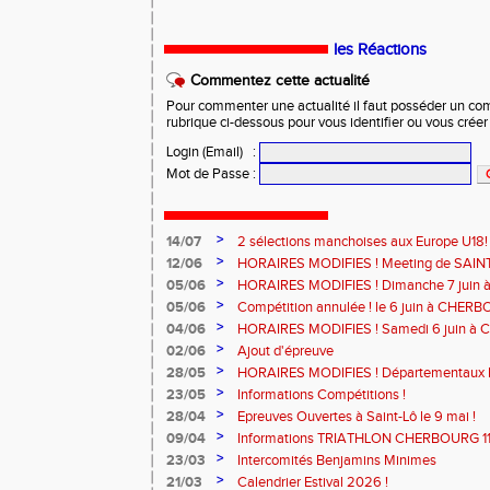
les Réactions
Commentez cette actualité
Pour commenter une actualité il faut posséder un compt
rubrique ci-dessous pour vous identifier ou vous crée
Login (Email)
:
Mot de Passe
:
>
14/07
2 sélections manchoises aux Europe U18!
>
12/06
HORAIRES MODIFIES ! Meeting de SAINT
>
05/06
HORAIRES MODIFIES ! Dimanche 7 juin
>
05/06
Compétition annulée ! le 6 juin à CHERB
>
04/06
HORAIRES MODIFIES ! Samedi 6 juin à
>
02/06
Ajout d'épreuve
>
28/05
HORAIRES MODIFIES ! Départementaux 
SAINT-LÔ
>
23/05
Informations Compétitions !
>
28/04
Epreuves Ouvertes à Saint-Lô le 9 mai !
>
09/04
Informations TRIATHLON CHERBOURG 11 a
>
23/03
Intercomités Benjamins Minimes
>
21/03
Calendrier Estival 2026 !