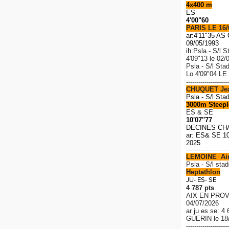
4x400 m
ES
4'00"60
PARIS LE 16/
ar:4'11"35 A
09/05/1993
ih:
Psla - S/l S
4'09"13 le 02/
Psla - S/l Sta
Lo
4'09"04 LE
---------------------
CHUQUET Je
Psla - S/l Sta
3000m Steeple
ES & SE
10'07''77
DECINES CH
ar: ES& SE 10
2025
---------------------
LEMOINE Ai
P
sla - S/l stad
Heptathlon
JU- ES- SE
4 787 pts
AIX EN PROV
04/07/2026
ar ju es se: 4
GUERIN le 18
---------------------