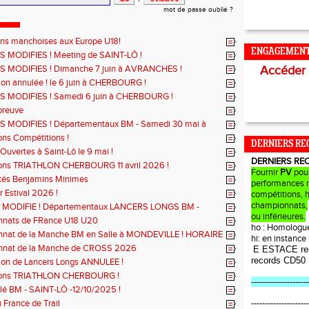
mot de passe oublié ?
ons manchoises aux Europe U18!
ENGAGEMEN
 MODIFIES ! Meeting de SAINT-LÔ !
 MODIFIES ! Dimanche 7 juin à AVRANCHES !
Accéder
on annulée ! le 6 juin à CHERBOURG !
 MODIFIES ! Samedi 6 juin à CHERBOURG !
preuve
 MODIFIES ! Départementaux BM - Samedi 30 mai à
Ô
ons Compétitions !
DERNIERS RE
Ouvertes à Saint-Lô le 9 mai !
DERNIERS RE
ions TRIATHLON CHERBOURG 11 avril 2026 !
Fournir
PV
pou
ités Benjamins Minimes
performances r
r Estival 2026 !
compétitions, 
championnats,
MODIFIE ! Départementaux LANCERS LONGS BM -
ou inférieures.
 mars à SAINT-JAMES
nats de FRance U18 U20
ho : Homologu
nat de la Manche BM en Salle à MONDEVILLE ! HORAIRE
hi: en instanc
!
nat de la Manche de CROSS 2026
E ESTACE re
records CD50
ion de Lancers Longs ANNULEE !
ions TRIATHLON CHERBOURG !
---------------------
lé BM - SAINT-LÔ -12/10/2025 !
u France de Trail
---------------------