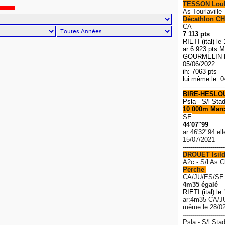
TESSON Lou
As Tourlaville
Décathlon CH
CA
7 113 pts
RIETI (ital) le
ar:6 923 pts M
GOURMELIN R
05/06/2022
ih: 7063 pts
lui même le 0
---------------------
BIRE-HESLO
Psla - S/l Sta
10 000m Mar
SE
44'07''99
ar:46'32"94 el
15/07/2021
---------------------
DROUET Isil
A2c - S/l As 
Perche
CA/JU/ES/SE
4m35 égalé
RIETI (ital) le
ar:4m35 C
A/J
même le 28/0
---------------------
Psla - S/l Sta