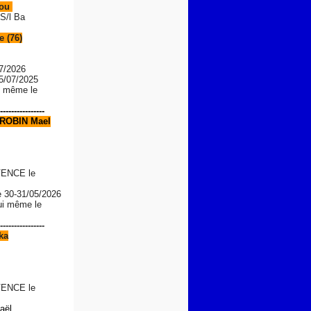
Lou
S/l Ba
 (76)
7/2026
05/07/2025
le même le
----------------
ROBIN Mael
ENCE le
e
30-31/05/2026
lui même le
----------------
ka
ENCE le
aël