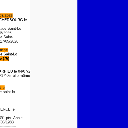
07/2026
S CHERBOURG le
tade Saint-Lo
05/2026
de Saint-
 17/05/2026
---------------
anne
de Saint-Lo
 (76)
ARPIEU
le 04/07/2026
'17"05 elle même le 01/08/
--------------
die
e saint-lo
ENCE le
 691 pts Annie
/06/1983
--------------