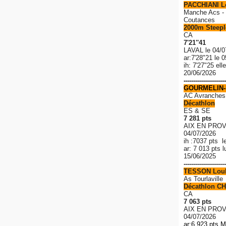
PACCHIANI 
Manche Acs - 
Coutances
2000m Steeple
CA
7'21''41
LAVAL le 04/0
ar:7'28"21 le 
ih: 7'27"25 el
20/06/2026
---------------------
GOURMELIN-
AC Avranches
Décathlon
ES & SE
7 281 pts
AIX EN PROV
04/07/2026
ih :7037 pts l
ar: 7 013 pts 
15/06/2025
---------------------
TESSON Lou
As Tourlaville
Décathlon CH
CA
7 063 pts
AIX EN PROV
04/07/2026
ar:6 923 pts M