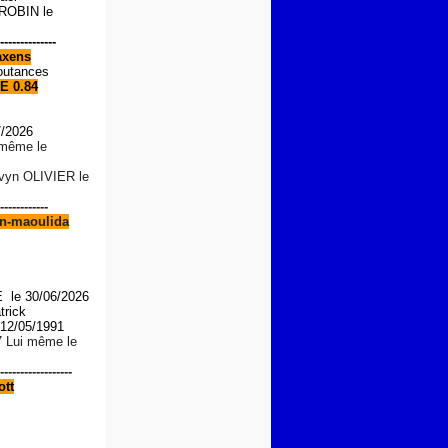
OBIN le
--------------
xens
outances
E 0.84
7/2026
i même le
lvyn OLIVIER le
------------
n-maoulida
le 30/06/2026
trick
2/05/1991
7 Lui même le
------------------
tt