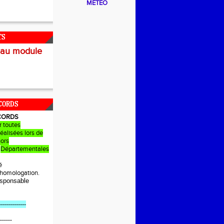
METEO
TS
 au module
CORDS
CORDS
r toutes
éalisées lors de
hors
Départementales
é
e homologation.
sponsable
-------------
------