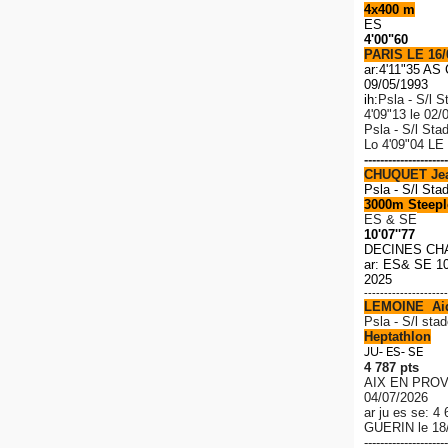
4x400 m
ES
4'00"60
PARIS LE 16/
ar:4'11"35 A
09/05/1993
ih:
Psla - S/l S
4'09"13 le 02/
Psla - S/l Sta
Lo
4'09"04 LE
---------------------
CHUQUET Je
Psla - S/l Sta
3000m Steeple
ES & SE
10'07''77
DECINES CH
ar: ES& SE 10
2025
---------------------
LEMOINE Ai
P
sla - S/l stad
Heptathlon
JU- ES- SE
4 787 pts
AIX EN PROV
04/07/2026
ar ju es se: 4
GUERIN le 18
---------------------