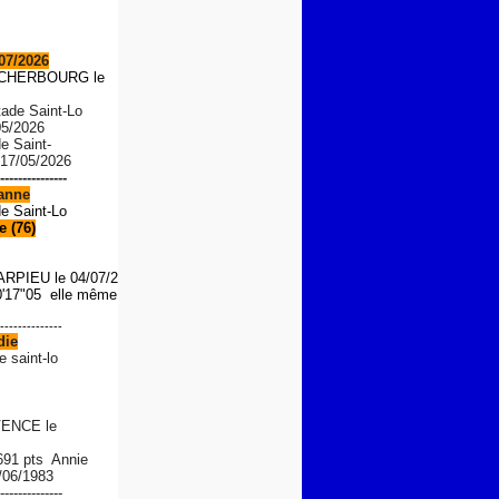
07/2026
S CHERBOURG le
tade Saint-Lo
05/2026
de Saint-
 17/05/2026
---------------
anne
de Saint-Lo
 (76)
ARPIEU
le 04/07/2026
'17"05 elle même le 01/08/
--------------
die
e saint-lo
ENCE le
 691 pts Annie
/06/1983
--------------