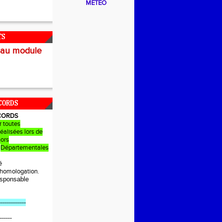
METEO
TS
 au module
CORDS
CORDS
r toutes
éalisées lors de
hors
Départementales
é
e homologation.
sponsable
-------------
------