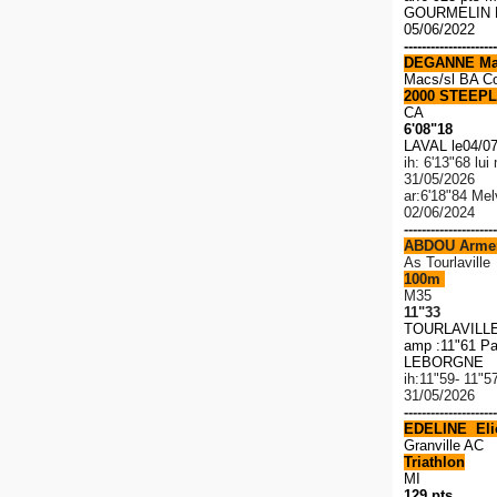
GOURMELIN R
05/06/2022
---------------------
DEGANNE Ma
Macs/sl BA C
2000 STEEPL
CA
6'08"18
LAVAL le04/0
ih: 6'13"68 lu
31/05/2026
ar:6'18"84 Me
02/06/2024
---------------------
ABDOU Arme
As Tourlaville
100m
M35
11"33
TOURLAVILLE 
amp :11"61 Pa
LEBORGNE 1
ih:11"59- 11"5
31/05/2026
---------------------
EDELINE Elio
Granville AC
Triathlon
MI
129 pts