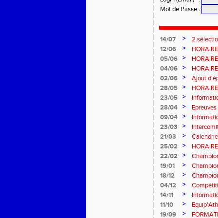
Mot de Passe
:
>
14/07
2 sélecti
>
12/06
HORAIRES
>
05/06
HORAIRES
>
04/06
HORAIRES
>
02/06
Ajout d'é
>
28/05
HORAIRES
SAINT-L
>
23/05
Informati
>
28/04
Epreuves 
>
09/04
Informat
>
23/03
Intercom
>
21/03
Calendrie
>
25/02
HORAIRE 
Samedi 7
>
22/02
Champion
>
19/01
Champion
MODIFIE 
>
18/12
Champion
>
04/12
Compétit
>
14/11
Informat
>
11/10
Equip'Ath
>
19/09
FORMATIO