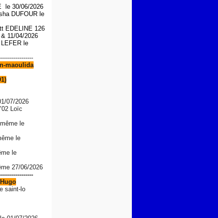
le 30/06/2026
asha DUFOUR le
iott EDELINE 126
6 &
11/04/2026
n LEFER le
-----------------
n-maoulida
91)
01/07/2026
"02 Loïc
 même le
même le
ême le
même 27/06/2026
-----------------
Hugo
e saint-lo