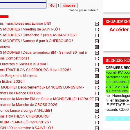
|
mot de passe oublié ?
ENGAGEMEN
ons manchoises aux Europe U18!
Accéder
 MODIFIES ! Meeting de SAINT-LÔ !
 MODIFIES ! Dimanche 7 juin à AVRANCHES !
 MODIFIES ! Samedi 6 juin à CHERBOURG !
preuve
 MODIFIES ! Départementaux BM - Samedi 30 mai à
Ô
ons Compétitions !
DERNIERS RE
Ouvertes à Saint-Lô le 9 mai !
DERNIERS RE
ions TRIATHLON CHERBOURG 11 avril 2026 !
Fournir
PV
pou
ités Benjamins Minimes
performances r
r Estival 2026 !
compétitions, 
championnats,
MODIFIE ! Départementaux LANCERS LONGS BM -
ou inférieures.
 mars à SAINT-JAMES
nats de FRance U18 U20
ho : Homologu
nat de la Manche BM en Salle à MONDEVILLE ! HORAIRE
hi: en instanc
!
nat de la Manche de CROSS 2026
E ESTACE re
records CD50
ion de Lancers Longs ANNULEE !
ions TRIATHLON CHERBOURG !
---------------------
lé BM - SAINT-LÔ -12/10/2025 !
---------------------
N ! 30 septembre à SAINT-LÔ !