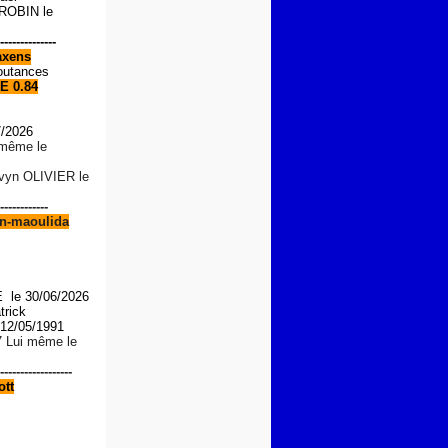
OBIN le
--------------
xens
outances
E 0.84
7/2026
i même le
lvyn OLIVIER le
------------
n-maoulida
le 30/06/2026
trick
2/05/1991
7 Lui même le
------------------
tt