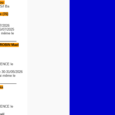
Lou
S/l Ba
 (76)
7/2026
05/07/2025
le même le
----------------
ROBIN Mael
ENCE le
e
30-31/05/2026
lui même le
----------------
ka
ENCE le
aël