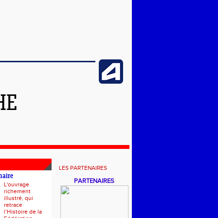
HE
LES PARTENAIRES
naire
PARTENAIRES
L'ouvrage
richement
illustré, qui
retrace
l’Histoire de la