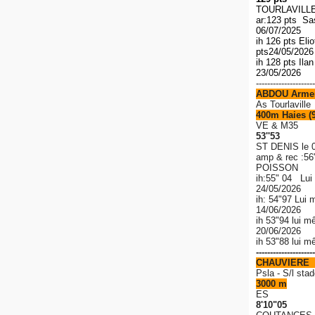
TOURLAVILLE 
ar:123 pts S
06/07/2025
ih 126 pts El
pts
24/05/202
ih 128 pts Ila
23/05/2026
---------------------
ABDOU Arme
As Tourlaville
400m Haies (
VE & M35
53''53
ST DENIS le 
amp & rec
:56
POISSON
ih:55" 04 Lui
24/05/2026
ih: 54"97 Lui 
14/06/2026
ih 53"94 lui m
20/06/2026
ih 53"88 lui 
---------------------
CHAUVIERE 
P
sla - S/l stad
3000 m
ES
8'10"05