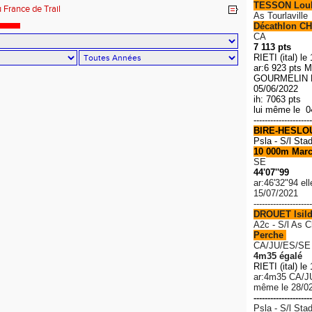
TESSON Lou
u France de Trail
As Tourlaville
Décathlon CH
CA
7 113 pts
RIETI (ital) le
ar:6 923 pts M
GOURMELIN R
05/06/2022
ih: 7063 pts
lui même le 0
---------------------
BIRE-HESLO
Psla - S/l Sta
10 000m Mar
SE
44'07''99
ar:46'32"94 el
15/07/2021
---------------------
DROUET Isil
A2c - S/l As 
Perche
CA/JU/ES/SE
4m35 égalé
RIETI (ital) le
ar:4m35 C
A/J
même le 28/0
---------------------
Psla - S/l Sta