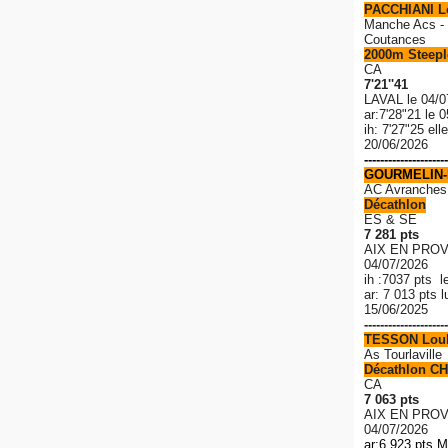
PACCHIANI 
Manche Acs - 
Coutances
2000m Steeple
CA
7'21''41
LAVAL le 04/0
ar:7'28"21 le 
ih: 7'27"25 el
20/06/2026
---------------------
GOURMELIN-
AC Avranches
Décathlon
ES & SE
7 281 pts
AIX EN PROV
04/07/2026
ih :7037 pts l
ar: 7 013 pts 
15/06/2025
---------------------
TESSON Lou
As Tourlaville
Décathlon CH
CA
7 063 pts
AIX EN PROV
04/07/2026
ar:6 923 pts M