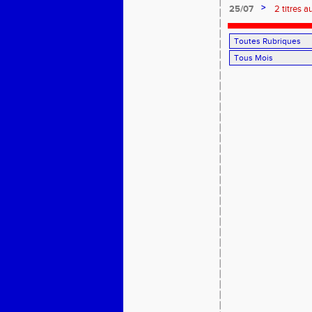
>
25/07
2 titres a