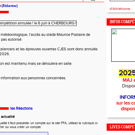
t
(Rédacteur)
d'Athlétisme.
INFOS COMPÉ
e météorologique, l'accès au stade Maurice Postaire de
as autorisé.
talancers et les épreuves ouvertes CJES sont donc annulés
 2026.
sin est maintenu mais se déroulera en salle.
2025
e information aux personnes concernées.
MAJ a
Dispo
INFOR
sur les c
les Réactions
dispon
actualité
ité il faut posséder un compte sur le site FFA, utilisez la rubrique ci-
fier ou vous créer un compte.
LIVES COMPE