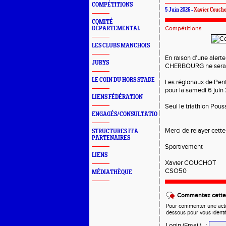
COMPÉTITIONS
5 Juin 2026 -
Xavier Coucho
COMITÉ
Compétitions
DÉPARTEMENTAL
LES CLUBS MANCHOIS
En raison d'une alert
JURYS
CHERBOURG ne sera p
LE COIN DU HORS STADE
Les régionaux de Pen
pour la samedi 6 juin
LIENS FÉDÉRATION
Seul le triathlon Pous
ENGAGÉS/CONSULTATION
Merci de relayer cett
STRUCTURES FFA
PARTENAIRES
Sportivement
LIENS
Xavier COUCHOT
CSO50
MÉDIATHÈQUE
Commentez cette 
Pour commenter une actual
dessous pour vous identi
Login (Email)
: