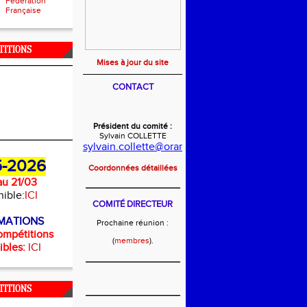
Fédération
Française
TITIONS
Mises à jour du site
CONTACT
Président du comité :
Sylvain COLLETTE
sylvain.collette@orange.fr
-2026
Coordonnées détaillées
u 21/03
_______________________
nible:
ICI
COMITÉ DIRECTEUR
MATIONS
Prochaine réunion :
ompétitions
(
membres
).
ibles:
ICI
_______________________
TITIONS
_______________________