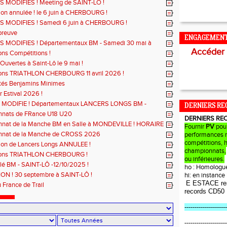
 MODIFIES ! Meeting de SAINT-LÔ !
on annulée ! le 6 juin à CHERBOURG !
 MODIFIES ! Samedi 6 juin à CHERBOURG !
preuve
ENGAGEMEN
 MODIFIES ! Départementaux BM - Samedi 30 mai à
Accéder
Ô
ons Compétitions !
Ouvertes à Saint-Lô le 9 mai !
ions TRIATHLON CHERBOURG 11 avril 2026 !
ités Benjamins Minimes
r Estival 2026 !
MODIFIE ! Départementaux LANCERS LONGS BM -
DERNIERS RE
 mars à SAINT-JAMES
nats de FRance U18 U20
DERNIERS RE
nat de la Manche BM en Salle à MONDEVILLE ! HORAIRE
Fournir
PV
pou
!
nat de la Manche de CROSS 2026
performances r
compétitions, 
ion de Lancers Longs ANNULEE !
championnats,
ions TRIATHLON CHERBOURG !
ou inférieures.
lé BM - SAINT-LÔ -12/10/2025 !
ho : Homologu
N ! 30 septembre à SAINT-LÔ !
hi: en instanc
E ESTACE re
u France de Trail
records CD50
---------------------
---------------------