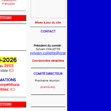
Fédération
Française
TITIONS
Mises à jour du site
CONTACT
Président du comité :
Sylvain COLLETTE
sylvain.collette@orange.fr
-2026
Coordonnées détaillées
u 21/03
_______________________
nible:
ICI
COMITÉ DIRECTEUR
MATIONS
Prochaine réunion :
ompétitions
(
membres
).
ibles:
ICI
_______________________
TITIONS
_______________________