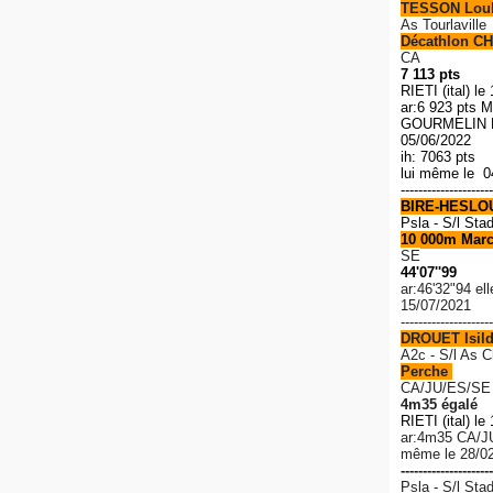
TESSON Lou
As Tourlaville
Décathlon CH
CA
7 113 pts
RIETI (ital) le
ar:6 923 pts M
GOURMELIN R
05/06/2022
ih: 7063 pts
lui même le 0
---------------------
BIRE-HESLO
Psla - S/l Sta
10 000m Mar
SE
44'07''99
ar:46'32"94 el
15/07/2021
---------------------
DROUET Isil
A2c - S/l As 
Perche
CA/JU/ES/SE
4m35 égalé
RIETI (ital) le
ar:4m35 C
A/J
même le 28/0
---------------------
Psla - S/l Sta