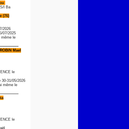
Lou
S/l Ba
 (76)
7/2026
05/07/2025
le même le
----------------
ROBIN Mael
ENCE le
e
30-31/05/2026
lui même le
----------------
ka
ENCE le
aël