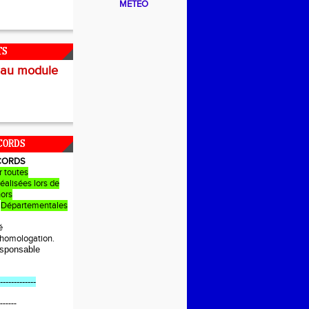
METEO
TS
 au module
CORDS
CORDS
r toutes
éalisées lors de
hors
Départementales
é
e homologation.
sponsable
-------------
------