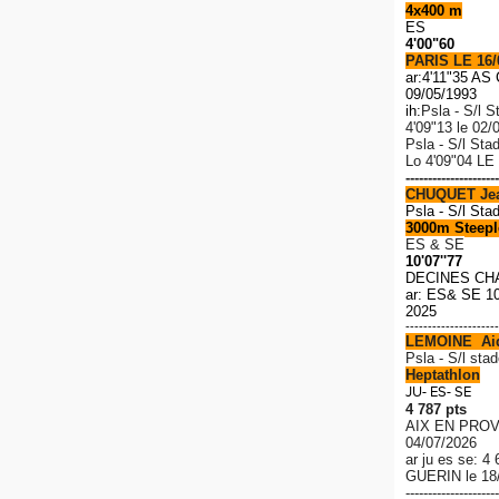
4x400 m
ES
4'00"60
PARIS LE 16/
ar:4'11"35 A
09/05/1993
ih:
Psla - S/l S
4'09"13 le 02/
Psla - S/l Sta
Lo
4'09"04 LE
---------------------
CHUQUET Je
Psla - S/l Sta
3000m Steeple
ES & SE
10'07''77
DECINES CH
ar: ES& SE 10
2025
---------------------
LEMOINE Ai
P
sla - S/l stad
Heptathlon
JU- ES- SE
4 787 pts
AIX EN PROV
04/07/2026
ar ju es se: 4
GUERIN le 18
---------------------