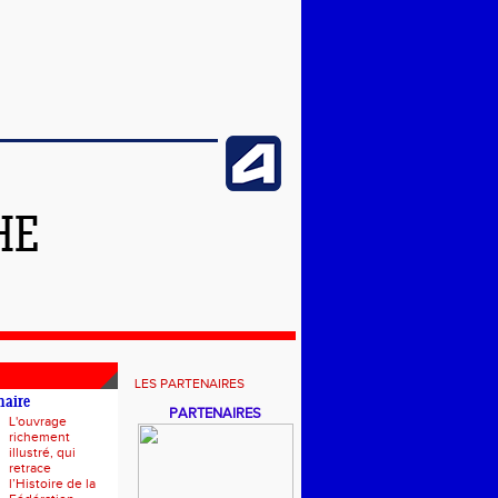
HE
LES PARTENAIRES
naire
PARTENAIRES
L'ouvrage
richement
illustré, qui
retrace
l’Histoire de la