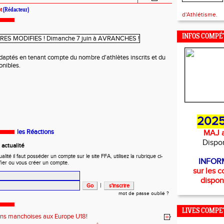
t
(Rédacteur)
d'Athlétisme.
INFOS COMPÉ
adaptés en tenant compte du nombre d'athlètes inscrits et du
onibles.
2025
les Réactions
MAJ a
Dispo
actualité
ité il faut posséder un compte sur le site FFA, utilisez la rubrique ci-
INFOR
fier ou vous créer un compte.
sur les c
dispon
|
mot de passe oublié ?
LIVES COMPE
ons manchoises aux Europe U18!