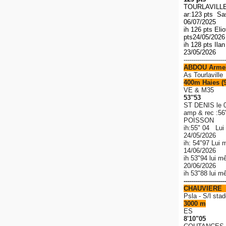
TOURLAVILLE 
ar:123 pts S
06/07/2025
ih 126 pts El
pts
24/05/202
ih 128 pts Ila
23/05/2026
---------------------
ABDOU Arme
As Tourlaville
400m Haies (
VE & M35
53''53
ST DENIS le 
amp & rec
:56
POISSON
ih:55" 04 Lui
24/05/2026
ih: 54"97 Lui 
14/06/2026
ih 53"94 lui m
20/06/2026
ih 53"88 lui 
---------------------
CHAUVIERE 
P
sla - S/l stad
3000 m
ES
8'10"05