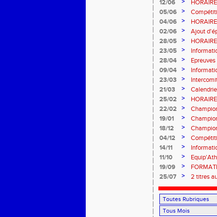
>
12/06
HORAIRES
>
05/06
Compétiti
>
04/06
HORAIRES
>
02/06
Ajout d'é
>
28/05
HORAIRES
SAINT-L
>
23/05
Informati
>
28/04
Epreuves 
>
09/04
Informat
>
23/03
Intercom
>
21/03
Calendrie
>
25/02
HORAIRE 
Samedi 7
>
22/02
Champion
>
19/01
Champion
MODIFIE 
>
18/12
Champion
>
04/12
Compétit
>
14/11
Informat
>
11/10
Equip'Ath
>
19/09
FORMATIO
>
25/07
2 titres a