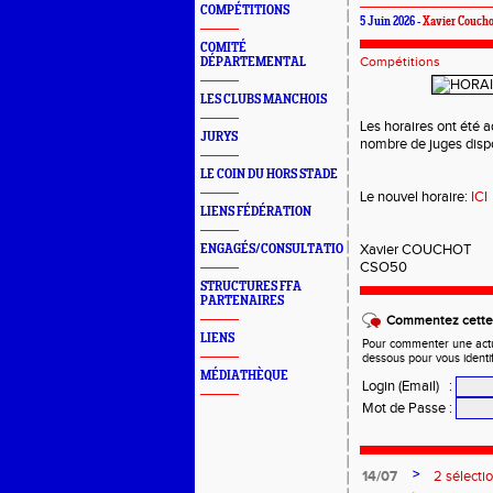
COMPÉTITIONS
5 Juin 2026 -
Xavier Coucho
COMITÉ
Compétitions
DÉPARTEMENTAL
LES CLUBS MANCHOIS
Les horaires ont été 
JURYS
nombre de juges disp
LE COIN DU HORS STADE
Le nouvel horaire:
ICI
LIENS FÉDÉRATION
Xavier COUCHOT
ENGAGÉS/CONSULTATION
CSO50
STRUCTURES FFA
PARTENAIRES
Commentez cette 
LIENS
Pour commenter une actual
dessous pour vous identi
MÉDIATHÈQUE
Login (Email)
:
Mot de Passe
:
>
14/07
2 sélecti