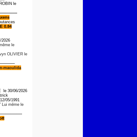
OBIN le
--------------
xens
outances
E 0.84
7/2026
i même le
lvyn OLIVIER le
------------
n-maoulida
le 30/06/2026
trick
2/05/1991
7 Lui même le
------------------
tt