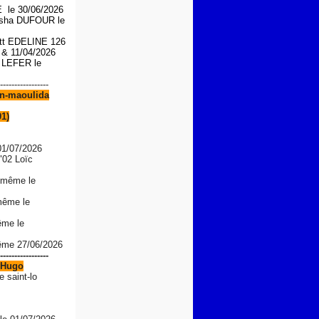
le 30/06/2026
asha DUFOUR le
iott EDELINE 126
6 &
11/04/2026
n LEFER le
-----------------
n-maoulida
91)
01/07/2026
"02 Loïc
 même le
même le
ême le
même 27/06/2026
-----------------
Hugo
e saint-lo