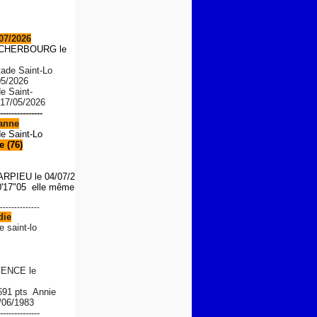
07/2026
S CHERBOURG le
tade Saint-Lo
05/2026
de Saint-
 17/05/2026
---------------
anne
de Saint-Lo
 (76)
ARPIEU
le 04/07/2026
'17"05 elle même le 01/08/
--------------
die
e saint-lo
ENCE le
 691 pts Annie
/06/1983
--------------