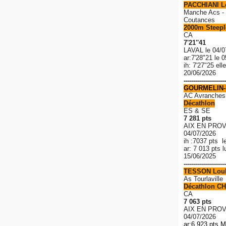
PACCHIANI 
Manche Acs - 
Coutances
2000m Steeple
CA
7'21''41
LAVAL le 04/0
ar:7'28"21 le 
ih: 7'27"25 el
20/06/2026
---------------------
GOURMELIN-
AC Avranches
Décathlon
ES & SE
7 281 pts
AIX EN PROV
04/07/2026
ih :7037 pts l
ar: 7 013 pts 
15/06/2025
---------------------
TESSON Lou
As Tourlaville
Décathlon CH
CA
7 063 pts
AIX EN PROV
04/07/2026
ar:6 923 pts M