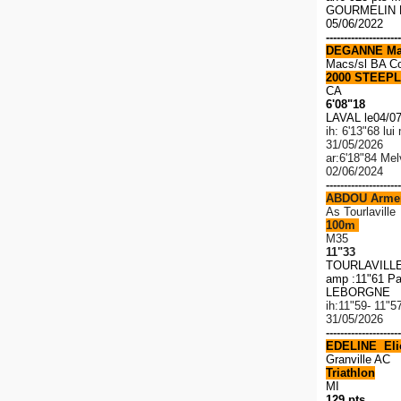
GOURMELIN R
05/06/2022
---------------------
DEGANNE Ma
Macs/sl BA C
2000 STEEPL
CA
6'08"18
LAVAL le04/0
ih: 6'13"68 lu
31/05/2026
ar:6'18"84 Me
02/06/2024
---------------------
ABDOU Arme
As Tourlaville
100m
M35
11"33
TOURLAVILLE 
amp :11"61 Pa
LEBORGNE 1
ih:11"59- 11"5
31/05/2026
---------------------
EDELINE Elio
Granville AC
Triathlon
MI
129 pts